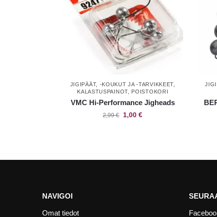
JIGIPÄÄT, -KOUKUT JA -TARVIKKEET
,
JIG
KALASTUSPAINOT
,
POISTOKORI
VMC Hi-Performance Jigheads
BER
1,00
€
2,99
€
NAVIGOI
SEURAA
Omat tiedot
Faceboo