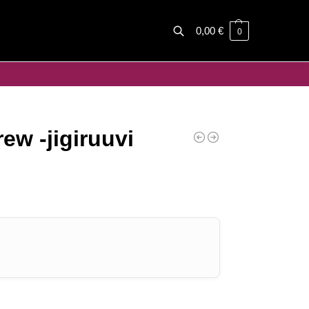
0,00
€
0
Haku
ew -jigiruuvi