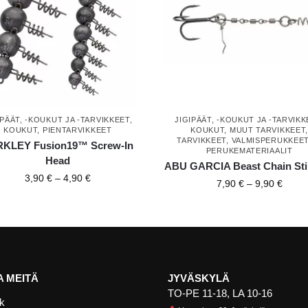
IPÄÄT, -KOUKUT JA -TARVIKKEET
,
JIGIPÄÄT, -KOUKUT JA -TARVIKK
KOUKUT
,
PIENTARVIKKEET
KOUKUT
,
MUUT TARVIKKEET
TARVIKKEET
,
VALMISPERUKKEET
KLEY Fusion19™ Screw-In
PERUKEMATERIAALIT
Head
ABU GARCIA Beast Chain Sti
3,90
€
–
4,90
€
7,90
€
–
9,90
€
 MEITÄ
JYVÄSKYLÄ
TO-PE 11-18, LA 10-16
k