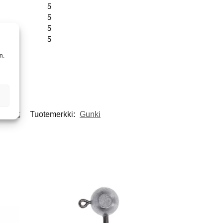
5
5
5
5
n.
ikkeet
Tuotemerkki:
Gunki