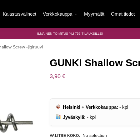
Kalastusvälineet
Verkkokauppa
Myymälät
Omat tiedot
ILMAINEN TOIMITUS YLI 75€ TILAUKSILLE!
llow Screw -jigiruuvi
GUNKI Shallow Scr
3,90
€
Helsinki + Verkkokauppa:
-
kpl
Jyväskylä:
-
kpl
No selection
VALITSE KOKO
: