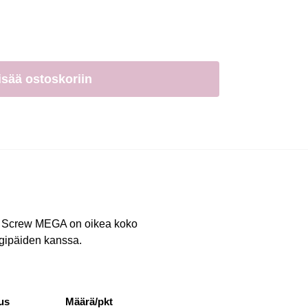
isää ostoskoriin
ow Screw MEGA on oikea koko
gipäiden kanssa.
us
Määrä/pkt