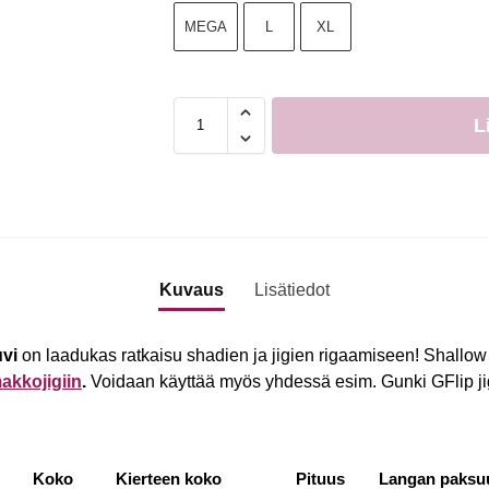
MEGA
L
XL
L
Kuvaus
Lisätiedot
uvi
on laadukas ratkaisu shadien ja jigien rigaamiseen! Shall
akkojigiin
.
Voidaan käyttää myös yhdessä esim. Gunki GFlip ji
Koko
Kierteen koko
Pituus
Langan paksu