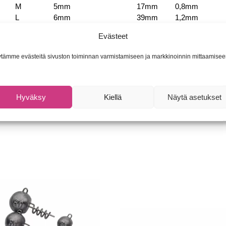
M
5mm
17mm
0,8mm
L
6mm
39mm
1,2mm
XL
6mm
45mm
1,2mm
Evästeet
MEGA
9mm
65mm
1,4mm
tämme evästeitä sivuston toiminnan varmistamiseen ja markkinoinnin mittaamisee
Hyväksy
Kiellä
Näytä asetukset
villa/-tietoa
Osastot:
Jigipäät, -koukut ja -tarvikkeet
,
Pientarv