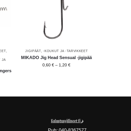
EET
,
JIGIPÄÄT, -KOUKUT JA -TARVIKKEET
,
MIKADO Jig Head Sensual -jigipää
 JA
0,60
€
–
1,20
€
ngers
Puh:
040-8367577