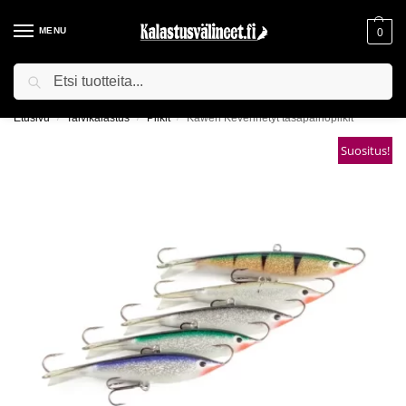
MENU
0
Haku
ILMAINEN TOIMITUS YLI 75€ TILAUKSILLE!
Etusivu
Talvikalastus
Pilkit
Kaweri Kevennetyt tasapainopilkit
/
/
/
Suositus!