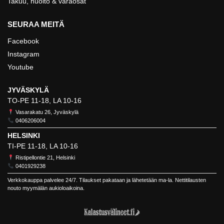
Takuu, huolto & varaosat
SEURAA MEITÄ
Facebook
Instagram
Youtube
JYVÄSKYLÄ
TO-PE 11-18, LA 10-16
Vasarakatu 26, Jyväskylä
0406206004
HELSINKI
TI-PE 11-18, LA 10-16
Ristipellontie 21, Helsinki
0401929238
Verkkokauppa palvelee 24/7. Tilaukset pakataan ja lähetetään ma-la. Nettitilausten
nouto myymälän aukioloaikoina.