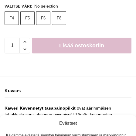
No selection
VALITSE VÄRI
:
F4
F5
F6
F8
Lisää ostoskoriin
Kuvaus
Kaweri Kevennetyt tasapainopilkit
ovat äärimmäisen
tehokkaita suur-ahvenen pyynnissä! Tämän kevennetyn
tasapainopilkin rauhallinen uinti on omiaan laukaisemaan
Evästeet
ahvenen saalistusvietin. Suosittelemme!
Käytämme evästeitä sivuston toiminnan varmistamiseen ja markkinoinnin