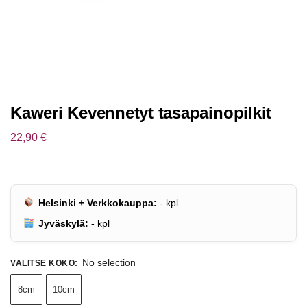
Kaweri Kevennetyt tasapainopilkit
22,90
€
Helsinki + Verkkokauppa:
-
kpl
Jyväskylä:
-
kpl
No selection
VALITSE KOKO
:
8cm
10cm