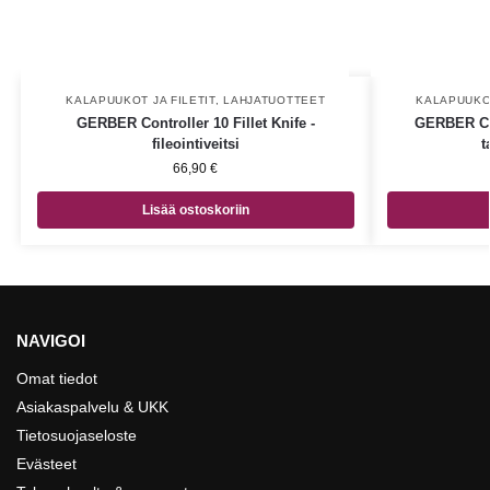
KALAPUUKOT JA FILETIT
,
LAHJATUOTTEET
KALAPUUKOT
GERBER Controller 10 Fillet Knife -
GERBER Cont
fileointiveitsi
t
66,90
€
Lisää ostoskoriin
NAVIGOI
Omat tiedot
Asiakaspalvelu & UKK
Tietosuojaseloste
Evästeet