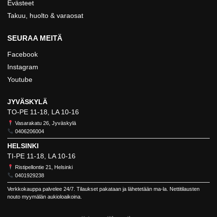
Evästeet
Takuu, huolto & varaosat
SEURAA MEITÄ
Facebook
Instagram
Youtube
JYVÄSKYLÄ
TO-PE 11-18, LA 10-16
Vasarakatu 26, Jyväskylä
0406206004
HELSINKI
TI-PE 11-18, LA 10-16
Ristipellontie 21, Helsinki
0401929238
Verkkokauppa palvelee 24/7. Tilaukset pakataan ja lähetetään ma-la. Nettitilausten
nouto myymälän aukioloaikoina.