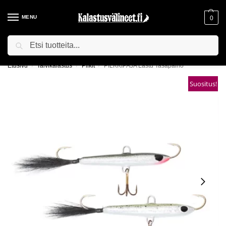
MENU
0
Haku
ILMAINEN TOIMITUS YLI 75€ TILAUKSILLE!
Etusivu
Talvikalastus
Pilkit
PILKKIPAJA Lastu Tasapaino
/
/
/
Suositus!