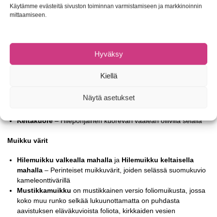
Käytämme evästeitä sivuston toiminnan varmistamiseen ja markkinoinnin
mittaamiseen.
Superkuore
on Lastun uutuusväri kaudelle 2023 – Tämä
kuoreväri on Keski-Suomen järvillä loistavasti toiminut. Tiettyyn
väriin sävytetty kellertävä maha on saanut monet kookkaat
ahvenet iskemään kun tämä ui tarjolle!! Suosittelemme. Värin
Hyväksy
on ideoinut Joel Kangas jyväskylästä ja väri on ollut erittäin
toimiva.
Kiellä
Hilekuore
– Perinteinen hilekuore väri, maha hailakan vaalea
Foliokuore
– Maha hailakan vaalea, selässä kuoresävy ja
Näytä asetukset
päällä hieman kameleonttia joka näkyy eri valossa kääntäessä,
kuin oikean täkykalan selässä välähtäen
Keltakuore
– Hilepohjainen kuoreväri vaalean oliivilla selällä
Muikku värit
Hilemuikku valkealla mahalla
ja
Hilemuikku keltaisella
mahalla
– Perinteiset muikkuvärit, joiden selässä suomukuvio
kameleonttivärillä
Mustikkamuikku
on mustikkainen versio foliomuikusta, jossa
koko muu runko selkää lukuunottamatta on puhdasta
aavistuksen eläväkuvioista foliota, kirkkaiden vesien