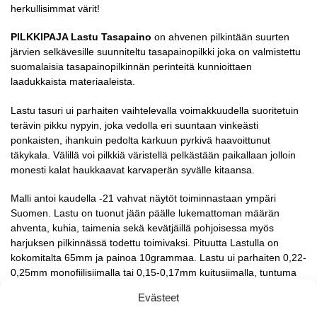
herkullisimmat värit!
PILKKIPAJA Lastu Tasapaino
on ahvenen pilkintään suurten
järvien selkävesille suunniteltu tasapainopilkki joka on valmistettu
suomalaisia tasapainopilkinnän perinteitä kunnioittaen
laadukkaista materiaaleista.
Lastu tasuri ui parhaiten vaihtelevalla voimakkuudella suoritetuin
terävin pikku nypyin, joka vedolla eri suuntaan vinkeästi
ponkaisten, ihankuin pedolta karkuun pyrkivä haavoittunut
täkykala. Välillä voi pilkkiä väristellä pelkästään paikallaan jolloin
monesti kalat haukkaavat karvaperän syvälle kitaansa.
Malli antoi kaudella -21 vahvat näytöt toiminnastaan ympäri
Suomen. Lastu on tuonut jään päälle lukemattoman määrän
ahventa, kuhia, taimenia sekä kevätjäillä pohjoisessa myös
harjuksen pilkinnässä todettu toimivaksi. Pituutta Lastulla on
kokomitalta 65mm ja painoa 10grammaa. Lastu ui parhaiten 0,22-
0,25mm monofiilisiimalla tai 0,15-0,17mm kuitusiimalla, tuntuma
on pilkinnnässä tärkein.
Evästeet
Kuore värit