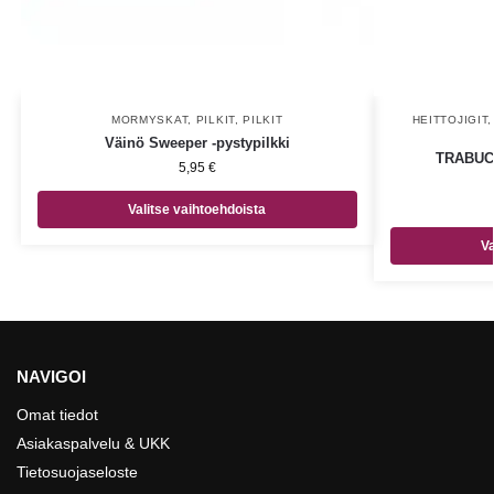
MORMYSKAT
,
PILKIT
,
PILKIT
HEITTOJIGIT
Väinö Sweeper -pystypilkki
TRABUCC
5,95
€
Valitse vaihtoehdoista
Va
NAVIGOI
Omat tiedot
Asiakaspalvelu & UKK
Tietosuojaseloste