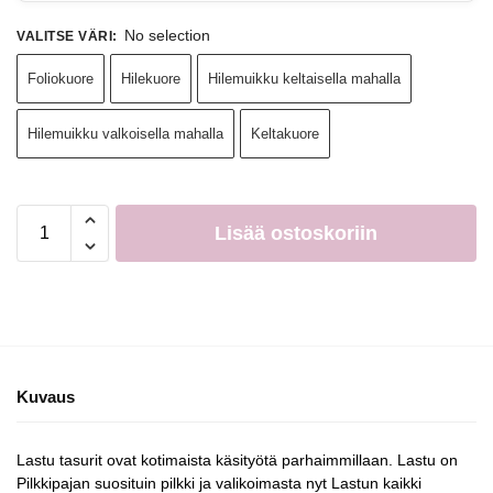
No selection
VALITSE VÄRI
:
Foliokuore
Hilekuore
Hilemuikku keltaisella mahalla
Hilemuikku valkoisella mahalla
Keltakuore
Lisää ostoskoriin
Kuvaus
Lastu tasurit ovat kotimaista käsityötä parhaimmillaan. Lastu on
Pilkkipajan suosituin pilkki ja valikoimasta nyt Lastun kaikki