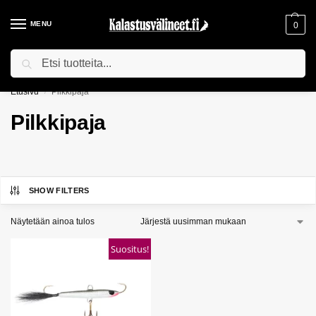
MENU
0
Haku
ILMAINEN TOIMITUS YLI 75€ TILAUKSILLE!
Etusivu
Pilkkipaja
/
Pilkkipaja
SHOW FILTERS
Näytetään ainoa tulos
Suositus!