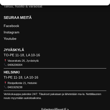
Takuu, huolto & varaosat
SEURAA MEITÄ
Facebook
Instagram
Youtube
JYVÄSKYLÄ
TO-PE 11-18, LA 10-16
Vasarakatu 26, Jyväskylä
0406206004
HELSINKI
TI-PE 11-18, LA 10-16
Ristipellontie 21, Helsinki
0401929238
Verkkokauppa palvelee 24/7. Tilaukset pakataan ja lähetetään ma-la. Nettitilausten
nouto myymälän aukioloaikoina.