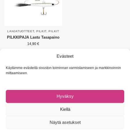
LAHJATUOTTEET
,
PILKIT
,
PILKIT
PILKKIPAJA Lastu Tasapaino
14,90
€
Valitse vaihtoehdoista
Evästeet
Näytetään ainoa tulos
Käytämme evästeitä sivuston toiminnan varmistamiseen ja markkinoinnin
mittaamiseen.
Hyväksy
NAVIGOI
Omat tiedot
Kiellä
Asiakaspalvelu & UKK
Tietosuojaseloste
Näytä asetukset
Evästeet