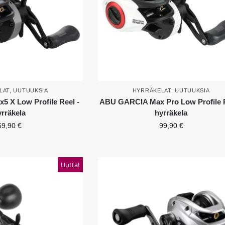
LAT
,
UUTUUKSIA
HYRRÄKELAT
,
UUTUUKSIA
 X Low Profile Reel -
ABU GARCIA Max Pro Low Profile R
yrräkela
hyrräkela
69,90
€
99,90
€
Uutta!