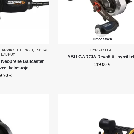
Out of stock
TARVIKKEET
,
PAKIT, RASIAT
HYRRÄKELAT
A LAUKUT
ABU GARCIA Revo5 X -hyrräke
eoprene Baitcaster
119,00
€
ver -kelasuoja
9,90
€