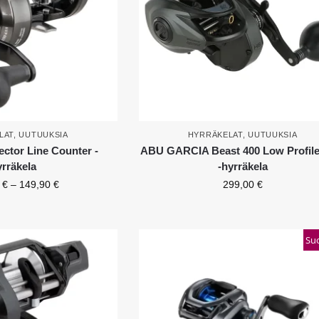
LAT
,
UUTUUKSIA
HYRRÄKELAT
,
UUTUUKSIA
tor Line Counter -
ABU GARCIA Beast 400 Low Profile
yrräkela
-hyrräkela
0
€
–
149,90
€
299,00
€
Suo