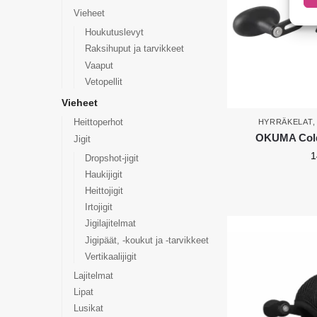
Vieheet
Houkutuslevyt
Raksihuput ja tarvikkeet
Vaaput
Vetopellit
Vieheet
Heittoperhot
HYRRÄKELAT
OKUMA Cold 
Jigit
1
Dropshot-jigit
Haukijigit
Heittojigit
Irtojigit
Jigilajitelmat
Jigipäät, -koukut ja -tarvikkeet
Vertikaalijigit
Lajitelmat
Lipat
Lusikat