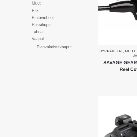
Muut
Pilkit
Pintavieheet
Raksihuput
Tahnat
Vaaput
Pienvalmistevaaput
HYRRÄKELAT
,
MUUT 
J
SAVAGE GEAR N
Reel Co