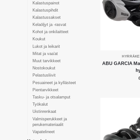
Kalastuspainot
Kalastuspihdit
Kalastussakset
Kelaöljyt ja -rasvat
Kohot ja onkilaitteet
Koukut
Lukot ja leikarit
Mitat ja vaa'at
HYRRÄKE
Muut tarvikkeet
ABU GARCIA Max5
Nostokoukut
h
Pelastusliivit
Pesuaineet ja kyllästeet
Pientarvikkeet
Tasku- ja otsalamput
Työkalut
Uistinrenkaat
Valmisperukkeet ja
perukemateriaalit
Vapatelineet