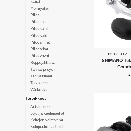
Kairat
Mormyskat
Pilkit
Pilkkijigit
Pilkkikelat
Pilkkisetit
Pilkkisiimat
Pilkkiteltat
HYRRÄKELAT
Pilkkivavat
SHIMANO Teko
Reppujakkarat
Counte
Tahnat ja syötit
2
Talvijalkineet
Tarvikkeet
Värikoukut
Tarvikkeet
Anturitelineet
Jojot ja kaulanauhat
Kairojen vaihtoterät
Kalapuukot ja filetit