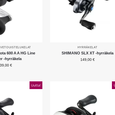
,
VETOUISTELUKELAT
HYRRÄKELAT
ta 600 A A HG Line
SHIMANO SLX XT -hyrräkela
r -hyrräkela
149,00
€
39,00
€
Uutta!