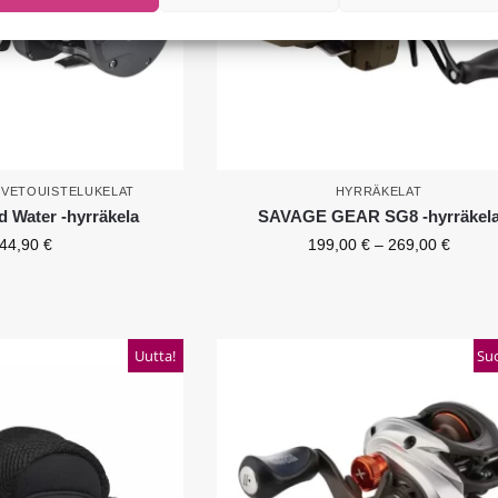
,
VETOUISTELUKELAT
HYRRÄKELAT
Water -hyrräkela
SAVAGE GEAR SG8 -hyrräkel
44,90
€
199,00
€
–
269,00
€
Uutta!
Suo