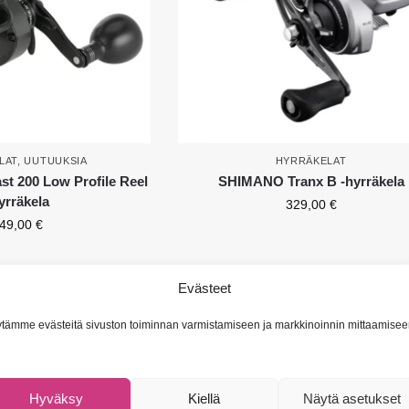
LAT
,
UUTUUKSIA
HYRRÄKELAT
 200 Low Profile Reel
SHIMANO Tranx B -hyrräkela
yrräkela
329,00
€
49,00
€
Evästeet
tämme evästeitä sivuston toiminnan varmistamiseen ja markkinoinnin mittaamisee
Hyväksy
Kiellä
Näytä asetukset