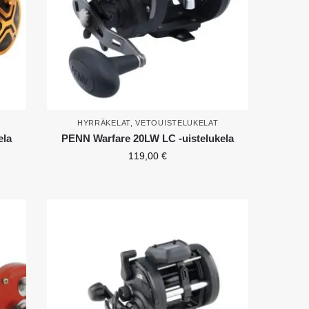
HYRRÄKELAT
,
VETOUISTELUKELAT
ela
PENN Warfare 20LW LC -uistelukela
119,00
€