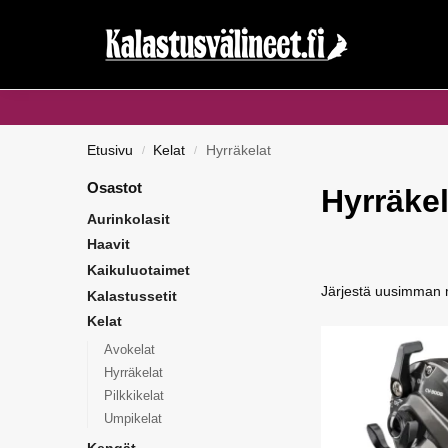
Haku...
Etusivu
Kelat
Hyrräkelat
/
/
Osastot
Hyrräkel
Aurinkolasit
Haavit
Kaikuluotaimet
Kalastussetit
Kelat
Avokelat
Hyrräkelat
Pilkkikelat
Umpikelat