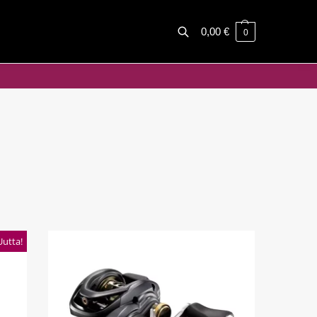
0,00
€
0
Haku
Uutta!