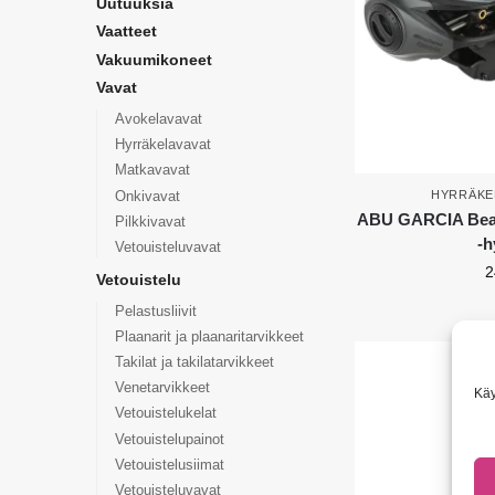
Uutuuksia
Vaatteet
Vakuumikoneet
Vavat
Avokelavavat
Hyrräkelavavat
Matkavavat
Onkivavat
HYRRÄKE
ABU GARCIA Beast
Pilkkivavat
-h
Vetouisteluvavat
2
Vetouistelu
Pelastusliivit
Plaanarit ja plaanaritarvikkeet
Takilat ja takilatarvikkeet
Venetarvikkeet
Käy
Vetouistelukelat
Vetouistelupainot
Vetouistelusiimat
Vetouisteluvavat