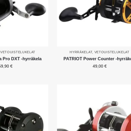
,
VETOUISTELUKELAT
HYRRÄKELAT
,
VETOUISTELUKELAT
Pro DXT -hyrräkela
PATRIOT Power Counter -hyrräk
59,90
€
49,00
€