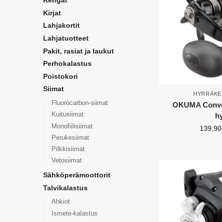
Kengät
Kirjat
Lahjakortit
Lahjatuotteet
Pakit, rasiat ja laukut
Perhokalastus
Poistokori
Siimat
HYRRÄKE
Fluorocarbon-siimat
OKUMA Convec
Kuitusiimat
h
Monofiilisiimat
139,9
Perukesiimat
Pilkkisiimat
Vetosiimat
Sähköperämoottorit
Talvikalastus
Ahkiot
Ismete-kalastus