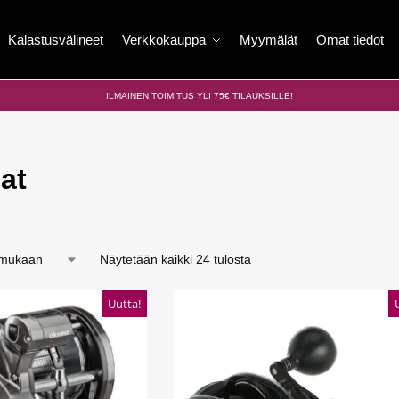
Kalastusvälineet
Verkkokauppa
Myymälät
Omat tiedot
ILMAINEN TOIMITUS YLI 75€ TILAUKSILLE!
at
Näytetään kaikki 24 tulosta
Uutta!