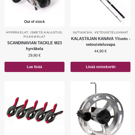
Out of stock
HYRRÄKELAT
,
ISMETE-KALASTUS
,
UUTUUKSIA
,
VETOUISTELUVAVAT
PILKKIKELAT
KALASTAJAN KANAVA Yliveto -
SCANDINAVIAN TACKLE M23
vetouisteluvapa
hyrräkela
44,90
€
29,90
€
Lue lisää
Lisää ostoskoriin