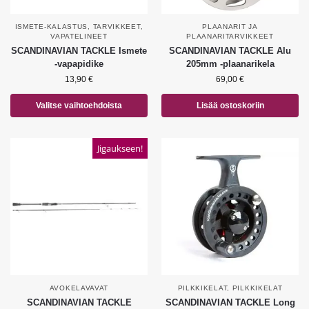
ISMETE-KALASTUS
,
TARVIKKEET
,
PLAANARIT JA
VAPATELINEET
PLAANARITARVIKKEET
SCANDINAVIAN TACKLE Ismete
SCANDINAVIAN TACKLE Alu
-vapapidike
205mm -plaanarikela
13,90
€
69,00
€
Valitse vaihtoehdoista
Lisää ostoskoriin
Jigaukseen!
AVOKELAVAVAT
PILKKIKELAT
,
PILKKIKELAT
SCANDINAVIAN TACKLE
SCANDINAVIAN TACKLE Long