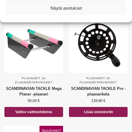
Valitse vaihtoehdoista
Valitse vaihtoehdoista
Näytä asetukset
PLAANARIT JA
PLAANARIT JA
PLAANARITARVIKKEET
PLAANARITARVIKKEET
SCANDINAVIAN TACKLE Mega
SCANDINAVIAN TACKLE Pro -
Planer -plaanari
plaanarikela
95,00
€
139,90
€
Valitse vaihtoehdoista
Lisää ostoskoriin
Jigaukseen!