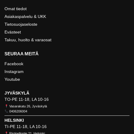
Omat tiedot
Asiakaspalvelu & UKK
Tietosuojaseloste
Evästeet
Takuu, huolto & varaosat
SEURAA MEITÄ
Facebook
Instagram
Youtube
JYVÄSKYLÄ
TO-PE 11-18, LA 10-16
Vasarakatu 26, Jyväskylä
0406206004
HELSINKI
TI-PE 11-18, LA 10-16
Ristipellontie 21, Helsinki