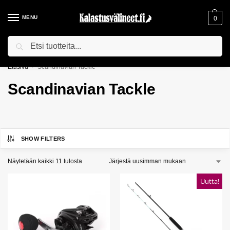
MENU
0
Haku
ILMAINEN TOIMITUS YLI 75€ TILAUKSILLE!
Etusivu
Scandinavian Tackle
/
Scandinavian Tackle
SHOW FILTERS
Näytetään kaikki 11 tulosta
Uutta!