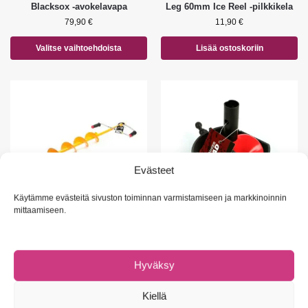
Blacksox -avokelavapa
Leg 60mm Ice Reel -pilkkikela
79,90
€
11,90
€
Valitse vaihtoehdoista
Lisää ostoskoriin
Evästeet
Käytämme evästeitä sivuston toiminnan varmistamiseen ja markkinoinnin
mittaamiseen.
KAIRAT
KAIRAT
,
KAIROJEN VAIHTOTERÄT
,
TARVIKKEET
SCANDINAVIAN TACKLE
SCANDINAVIAN TACKLE
Rammer Auger -Kaira
Hyväksy
Rammer Auger varaterä ja suoja
65,90
€
–
75,90
€
27,90
€
–
29,90
€
Kiellä