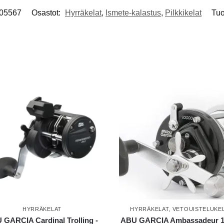
05567
Osastot:
Hyrräkelat
,
Ismete-kalastus
,
Pilkkikelat
Tuo
HYRRÄKELAT
HYRRÄKELAT
,
VETOUISTELUKE
 GARCIA Cardinal Trolling -
ABU GARCIA Ambassadeur 1