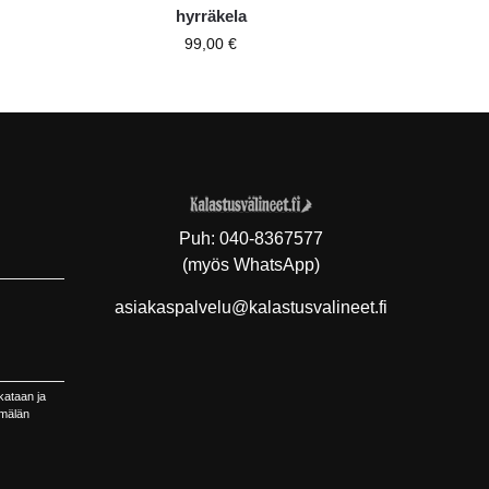
hyrräkela
99,00
€
Puh:
040-8367577
(myös WhatsApp)
asiakaspalvelu@kalastusvalineet.fi
kataan ja
ymälän