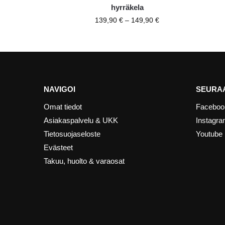
hyrräkela
139,90
€
–
149,90
€
NAVIGOI
SEURAA
Omat tiedot
Faceboo
Asiakaspalvelu & UKK
Instagr
Tietosuojaseloste
Youtube
Evästeet
Takuu, huolto & varaosat