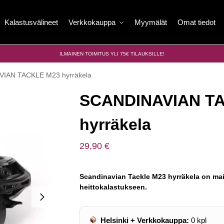
Kalastusvälineet
Verkkokauppa
Myymälät
Omat tiedot
ILMAINEN TOIMITUS YLI 75€ TILAUKSILLE!
IAN TACKLE M23 hyrräkela
SCANDINAVIAN T
hyrräkela
29,90
€
Scandinavian Tackle M23 hyrräkela on mai
heittokalastukseen.
Helsinki + Verkkokauppa:
0
kpl