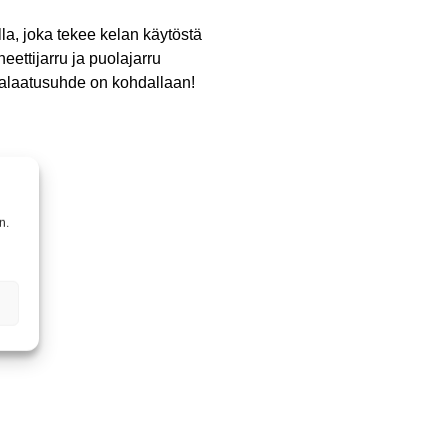
, joka tekee kelan käytöstä
ettijarru ja puolajarru
ntalaatusuhde on kohdallaan!
n.