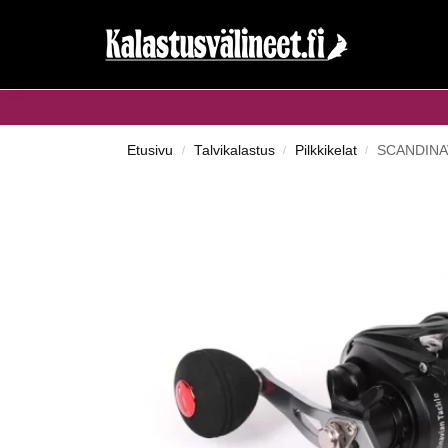
Haku...
Etusivu
Talvikalastus
Pilkkikelat
SCANDINAV
/
/
/