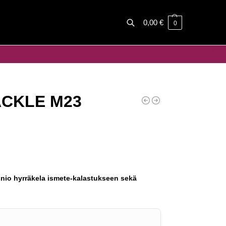
0,00
€
0
Haku
ACKLE M23
nio hyrräkela ismete-kalastukseen sekä