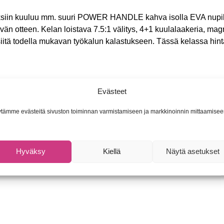
iin kuuluu mm. suuri POWER HANDLE kahva isolla EVA nupilla
 otteen. Kelan loistava 7.5:1 välitys, 4+1 kuulalaakeria, magne
t siitä todella mukavan työkalun kalastukseen. Tässä kelassa hi
Evästeet
A nupilla
tämme evästeitä sivuston toiminnan varmistamiseen ja markkinoinnin mittaamisee
20m, 0,35mm/110m, 0,40mm/100m
Hyväksy
Kiellä
Näytä asetukset
rällä