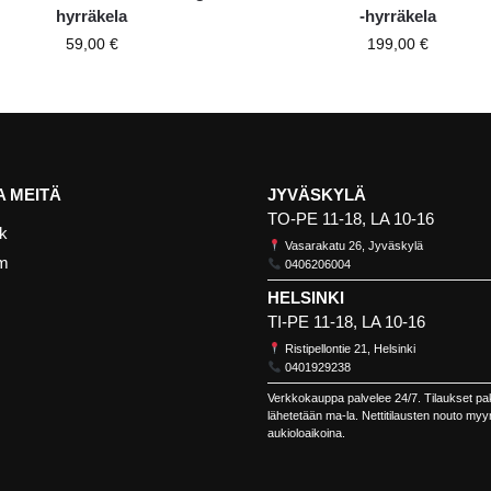
hyrräkela
-hyrräkela
59,00
€
199,00
€
 MEITÄ
JYVÄSKYLÄ
TO-PE 11-18, LA 10-16
k
Vasarakatu 26, Jyväskylä
am
0406206004
HELSINKI
TI-PE 11-18, LA 10-16
Ristipellontie 21, Helsinki
0401929238
Verkkokauppa palvelee 24/7. Tilaukset pa
lähetetään ma-la. Nettitilausten nouto my
aukioloaikoina.