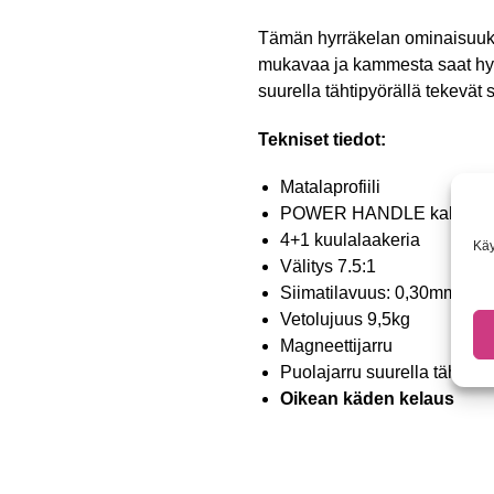
Tämän hyrräkelan ominaisuuks
mukavaa ja kammesta saat hyvän
suurella tähtipyörällä tekevä
Tekniset tiedot:
Matalaprofiili
POWER HANDLE kahva EV
4+1 kuulalaakeria
Käy
Välitys 7.5:1
Siimatilavuus: 0,30mm/1
Vetolujuus 9,5kg
Magneettijarru
Puolajarru suurella tähtipyö
Oikean käden kelaus