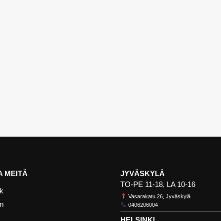
 MEITÄ
JYVÄSKYLÄ
TO-PE 11-18, LA 10-16
k
Vasarakatu 26, Jyväskylä
am
0406206004
HELSINKI