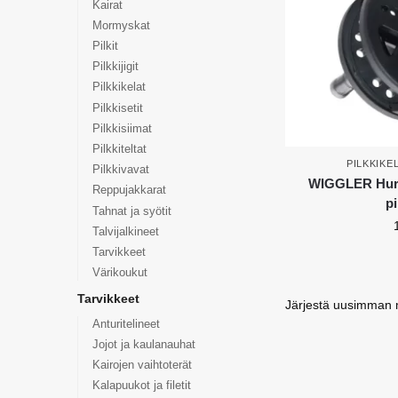
Kairat
Mormyskat
Pilkit
Pilkkijigit
Pilkkikelat
Pilkkisetit
Pilkkisiimat
Pilkkiteltat
PILKKIKE
Pilkkivavat
WIGGLER Hurr
Reppujakkarat
pi
Tahnat ja syötit
Talvijalkineet
Tarvikkeet
Värikoukut
Tarvikkeet
Anturitelineet
Jojot ja kaulanauhat
Kairojen vaihtoterät
Kalapuukot ja filetit