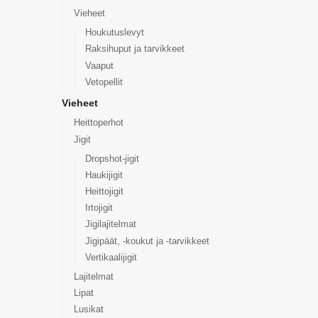
Vieheet
Houkutuslevyt
Raksihuput ja tarvikkeet
Vaaput
Vetopellit
Vieheet
Heittoperhot
Jigit
Dropshot-jigit
Haukijigit
Heittojigit
Irtojigit
Jigilajitelmat
Jigipäät, -koukut ja -tarvikkeet
Vertikaalijigit
Lajitelmat
Lipat
Lusikat