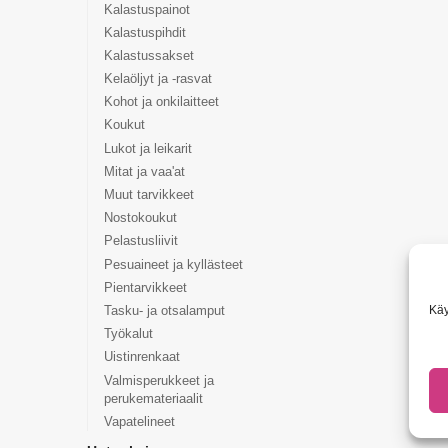
Kalastuspainot
Kalastuspihdit
Kalastussakset
Kelaöljyt ja -rasvat
Kohot ja onkilaitteet
Koukut
Lukot ja leikarit
Mitat ja vaa'at
Muut tarvikkeet
Nostokoukut
Pelastusliivit
Pesuaineet ja kyllästeet
Pientarvikkeet
Käy
Tasku- ja otsalamput
Työkalut
Uistinrenkaat
Valmisperukkeet ja
perukemateriaalit
Vapatelineet