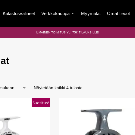
Kalastusvälineet
Verkkokauppa
Myymälät
Omat tiedot
ILMAINEN TOIMITUS YLI 75€ TILAUKSILLE!
lat
Näytetään kaikki 4 tulosta
Suositus!