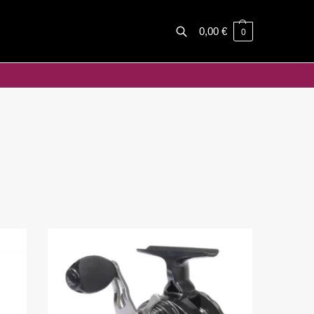
0,00
€
0
Haku