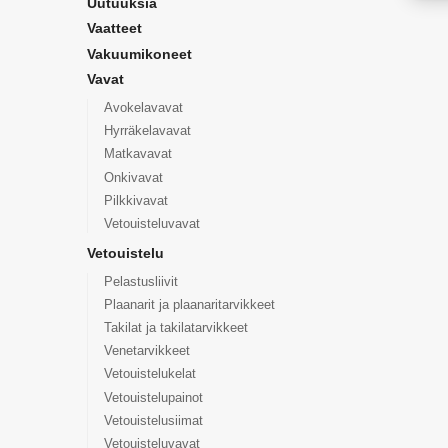
Uutuuksia
Vaatteet
Vakuumikoneet
Vavat
Avokelavavat
Hyrräkelavavat
Matkavavat
Onkivavat
Pilkkivavat
Vetouisteluvavat
Vetouistelu
Pelastusliivit
Plaanarit ja plaanaritarvikkeet
Takilat ja takilatarvikkeet
Venetarvikkeet
Vetouistelukelat
Vetouistelupainot
Vetouistelusiimat
Vetouisteluvavat