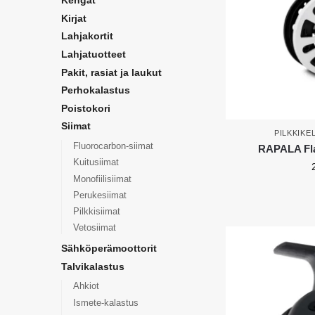
Kengät
Kirjat
Lahjakortit
Lahjatuotteet
Pakit, rasiat ja laukut
Perhokalastus
Poistokori
Siimat
PILKKIKE
Fluorocarbon-siimat
RAPALA Flat
Kuitusiimat
Monofiilisiimat
Perukesiimat
Pilkkisiimat
Vetosiimat
Sähköperämoottorit
Talvikalastus
Ahkiot
Ismete-kalastus