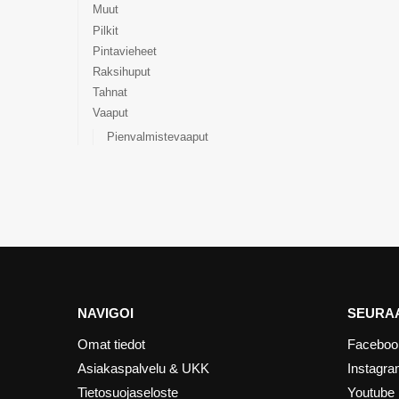
Muut
Pilkit
Pintavieheet
Raksihuput
Tahnat
Vaaput
Pienvalmistevaaput
NAVIGOI
SEURAA
Omat tiedot
Faceboo
Asiakaspalvelu & UKK
Instagr
Tietosuojaseloste
Youtube