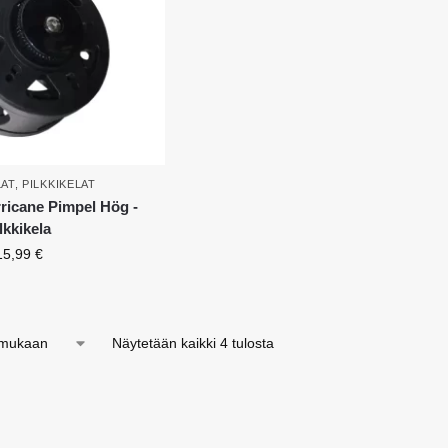
LAT
,
PILKKIKELAT
icane Pimpel Hög -
lkkikela
15,99
€
Näytetään kaikki 4 tulosta