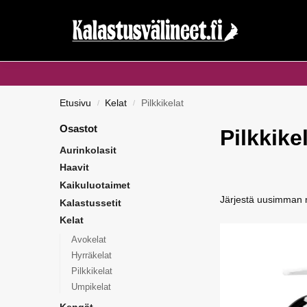
Haku...
Etusivu
Kelat
Pilkkikelat
/
/
Osastot
Pilkkike
Aurinkolasit
Haavit
Kaikuluotaimet
Kalastussetit
Kelat
Avokelat
Hyrräkelat
Pilkkikelat
Umpikelat