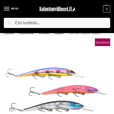
MENU
0
Haku
ILMAINEN TOIMITUS YLI 75€ TILAUKSILLE!
Etusivu
Vetouistelu
Vieheet
Vaaput
Tuho ja Räppäri vaaput
/
/
/
/
Suositus!