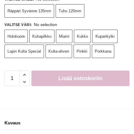
Räppäri Syvänne 135mm
Tuho 120mm
No selection
VALITSE VÄRI
:
Holokuore
Kuhapilkku
Miami
Kukko
Kuparikylki
Lapin Kulta Special
Kulta-ahven
Pinkki
Porkkana
Lisää ostoskoriin
Kuvaus