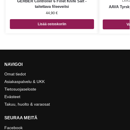
GERBER Controller 6 Fillet Knife Salt -
LAH
taitettava fileeveitsi
AAVA Tyrsky
44,90
€
Lisää ostoskoriin
Va
NAVIGOI
Omat tiedot
Asiakaspalvelu & UKK
Tietosuojaseloste
Evästeet
Takuu, huolto & varaosat
SEURAA MEITÄ
Facebook