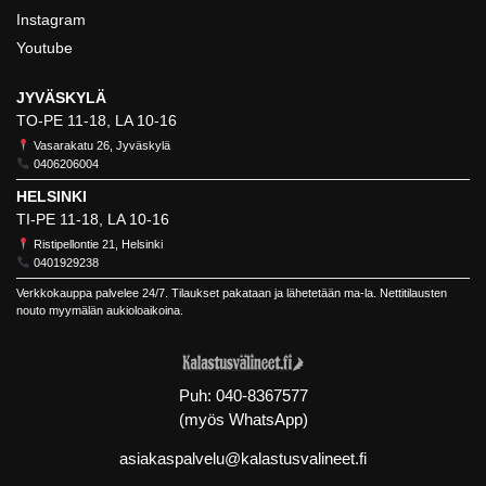
Instagram
Youtube
JYVÄSKYLÄ
TO-PE 11-18, LA 10-16
Vasarakatu 26, Jyväskylä
0406206004
HELSINKI
TI-PE 11-18, LA 10-16
Ristipellontie 21, Helsinki
0401929238
Verkkokauppa palvelee 24/7. Tilaukset pakataan ja lähetetään ma-la. Nettitilausten
nouto myymälän aukioloaikoina.
Puh:
040-8367577
(myös WhatsApp)
asiakaspalvelu@kalastusvalineet.fi