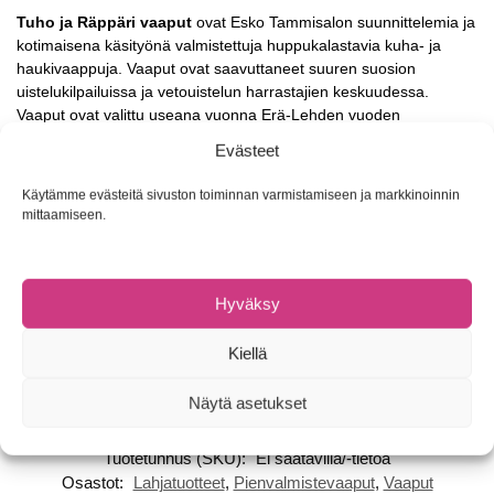
Tuho ja Räppäri vaaput
ovat Esko Tammisalon suunnittelemia ja
kotimaisena käsityönä valmistettuja huppukalastavia kuha- ja
haukivaappuja. Vaaput ovat saavuttaneet suuren suosion
uistelukilpailuissa ja vetouistelun harrastajien keskuudessa.
Vaaput ovat valittu useana vuonna Erä-Lehden vuoden
kuhauistimiksi.
Evästeet
Räppäri
Käytämme evästeitä sivuston toiminnan varmistamiseen ja markkinoinnin
mittaamiseen.
Malli: Syvänne 135mm
Uintisyvyys: 3,5-4m
Räminäkuulat
Hyväksy
Tuho
Kiellä
Malli: 120mm
Uintisyvyys: 1-1,5m
Näytä asetukset
Tuotetunnus (SKU):
Ei saatavilla/-tietoa
Osastot:
Lahjatuotteet
,
Pienvalmistevaaput
,
Vaaput