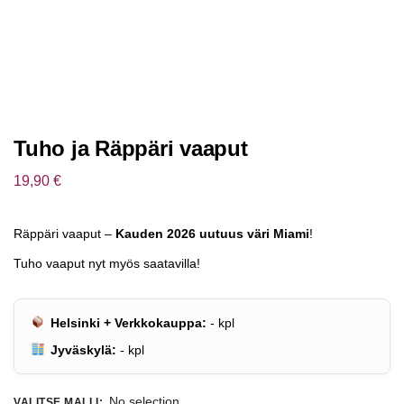
Tuho ja Räppäri vaaput
19,90
€
Räppäri vaaput –
Kauden 2026 uutuus väri Miami
!
Tuho vaaput nyt myös saatavilla!
Helsinki + Verkkokauppa:
-
kpl
Jyväskylä:
-
kpl
No selection
VALITSE MALLI
: