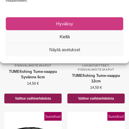
mittaamiseen.
Suositus!
Hyväksy
Kiellä
Näytä asetukset
PIENVALMISTEVAAPUT
LAHJATUOTTEET
,
PIENVALMISTEVAAPUT
TUMEfishing Tume-vaappu
TUMEfishing Tume-vaappu
Syvänne 6cm
12cm
14,50
€
14,50
€
Valitse vaihtoehdoista
Valitse vaihtoehdoista
Suositus!
Suositus!