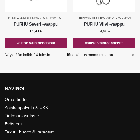
PIENVALMISTEVAAPUT
,
VAAPUT
PIENVALMISTEVAAPUT
,
VAAPUT
PURHU Severi -vaappu
PURHU Viivi -vaappu
14,90
€
14,90
€
Valitse vaihtoehdoista
Valitse vaihtoehdoista
Näytetään kaikki 14 tulosta
NAVIGOI
Omat tiedot
Asiakaspalvelu & UKK
Tietosuojaseloste
Evästeet
Takuu, huolto & varaosat