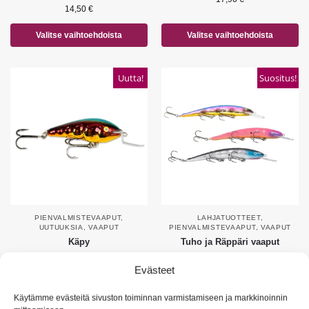
14,50
€
Valitse vaihtoehdoista
Valitse vaihtoehdoista
Uutta!
Suositus!
PIENVALMISTEVAAPUT
,
LAHJATUOTTEET
,
UUTUUKSIA
,
VAAPUT
PIENVALMISTEVAAPUT
,
VAAPUT
Käpy
Tuho ja Räppäri vaaput
18,90
€
19,90
€
Evästeet
Valitse vaihtoehdoista
Valitse vaihtoehdoista
Käytämme evästeitä sivuston toiminnan varmistamiseen ja markkinoinnin