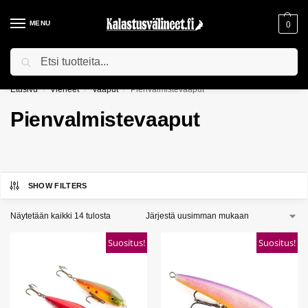
MENU
0
Haku
ILMAINEN TOIMITUS YLI 75€ TILAUKSILLE!
Etusivu
Vieheet
Vaaput
Pienvalmistevaaput
/
/
/
Pienvalmistevaaput
SHOW FILTERS
Näytetään kaikki 14 tulosta
Suositus!
Suositus!