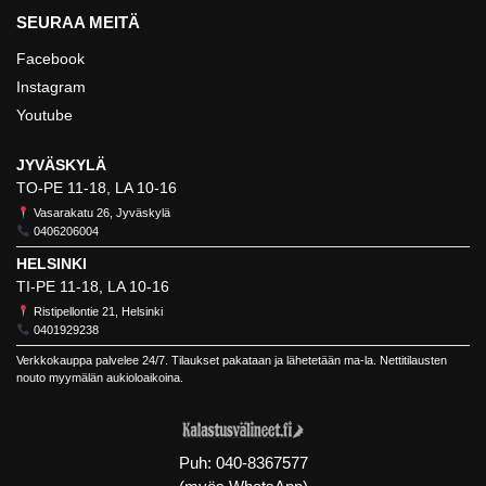
SEURAA MEITÄ
Facebook
Instagram
Youtube
JYVÄSKYLÄ
TO-PE 11-18, LA 10-16
Vasarakatu 26, Jyväskylä
0406206004
HELSINKI
TI-PE 11-18, LA 10-16
Ristipellontie 21, Helsinki
0401929238
Verkkokauppa palvelee 24/7. Tilaukset pakataan ja lähetetään ma-la. Nettitilausten
nouto myymälän aukioloaikoina.
Puh:
040-8367577