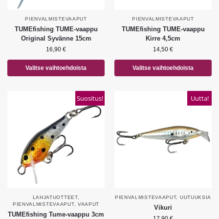
PIENVALMISTEVAAPUT
PIENVALMISTEVAAPUT
TUMEfishing TUME-vaappu
TUMEfishing TUME-vaappu
Original Syvänne 15cm
Kirre 4,5cm
16,90
€
14,50
€
Valitse vaihtoehdoista
Valitse vaihtoehdoista
Suositus!
Uutta!
LAHJATUOTTEET
,
PIENVALMISTEVAAPUT
,
UUTUUKSIA
PIENVALMISTEVAAPUT
,
VAAPUT
Vikuri
TUMEfishing Tume-vaappu 3cm
17,90
€