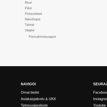
Muut
Pilkit
Pintavieheet
Raksihuput
Tahnat
Vaaput
Pienvalmistevaaput
NAVIGOI
SEURAA
Omat tiedot
Faceboo
Asiakaspalvelu & UKK
Instagr
Tietosuojaseloste
Youtube