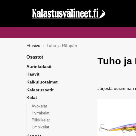
Haku...
Etusivu
Tuho ja Räppäri
/
Osastot
Tuho ja
Aurinkolasit
Haavit
Kaikuluotaimet
Kalastussetit
Kelat
Avokelat
Hyrräkelat
Pilkkikelat
Umpikelat