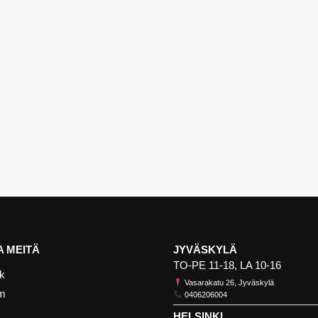
 MEITÄ
JYVÄSKYLÄ
TO-PE 11-18, LA 10-16
k
Vasarakatu 26, Jyväskylä
am
0406206004
HELSINKI