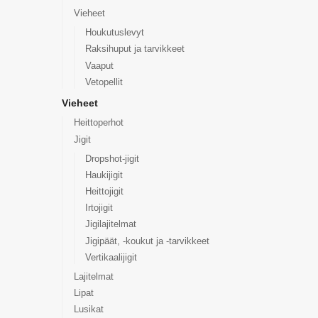
Vieheet
Houkutuslevyt
Raksihuput ja tarvikkeet
Vaaput
Vetopellit
Vieheet
Heittoperhot
Jigit
Dropshot-jigit
Haukijigit
Heittojigit
Irtojigit
Jigilajitelmat
Jigipäät, -koukut ja -tarvikkeet
Vertikaalijigit
Lajitelmat
Lipat
Lusikat