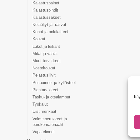
Kalastuspainot
Kalastuspihdit
Kalastussakset
Kelaöljyt ja -rasvat
Kohot ja onkilaitteet
Koukut
Lukot ja leikarit
Mitat ja vaa'at
Muut tarvikkeet
Nostokoukut
Pelastusliivit
Pesuaineet ja kyllästeet
Pientarvikkeet
Käy
Tasku- ja otsalamput
Työkalut
Uistinrenkaat
Valmisperukkeet ja
perukemateriaalit
Vapatelineet