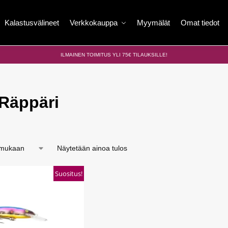
Kalastusvälineet
Verkkokauppa
Myymälät
Omat tiedot
ILMAINEN TOIMITUS YLI 75€ TILAUKSILLE!
 Räppäri
Näytetään ainoa tulos
Suositus!