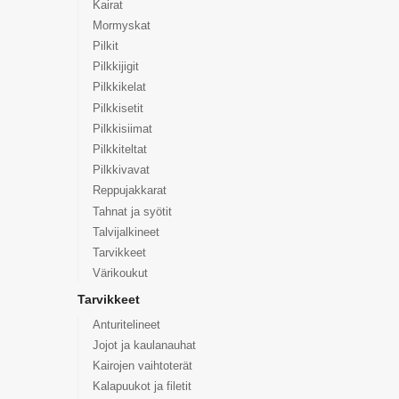
Kairat
Mormyskat
Pilkit
Pilkkijigit
Pilkkikelat
Pilkkisetit
Pilkkisiimat
Pilkkiteltat
Pilkkivavat
Reppujakkarat
Tahnat ja syötit
Talvijalkineet
Tarvikkeet
Värikoukut
Tarvikkeet
Anturitelineet
Jojot ja kaulanauhat
Kairojen vaihtoterät
Kalapuukot ja filetit