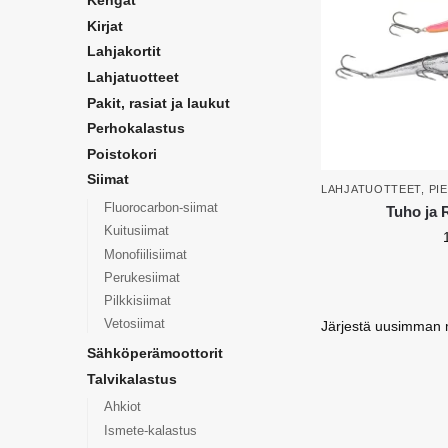
Kengät
Kirjat
Lahjakortit
Lahjatuotteet
Pakit, rasiat ja laukut
Perhokalastus
Poistokori
Siimat
LAHJATUOTTEET
,
PI
Fluorocarbon-siimat
Tuho ja 
Kuitusiimat
Monofiilisiimat
Perukesiimat
Pilkkisiimat
Vetosiimat
Sähköperämoottorit
Talvikalastus
Ahkiot
Ismete-kalastus