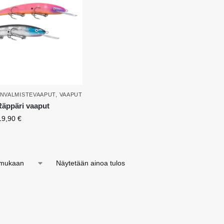
ENVALMISTEVAAPUT
,
VAAPUT
Räppäri vaaput
19,90
€
Näytetään ainoa tulos