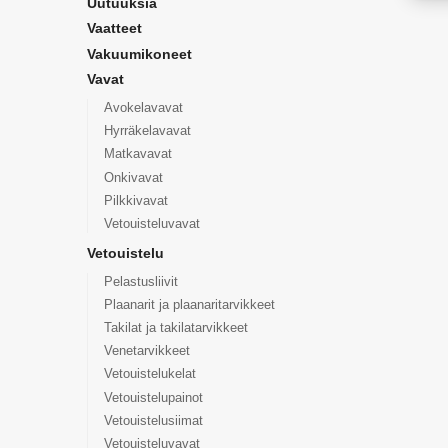
Uutuuksia
Vaatteet
Vakuumikoneet
Vavat
Avokelavavat
Hyrräkelavavat
Matkavavat
Onkivavat
Pilkkivavat
Vetouisteluvavat
Vetouistelu
Pelastusliivit
Plaanarit ja plaanaritarvikkeet
Takilat ja takilatarvikkeet
Venetarvikkeet
Vetouistelukelat
Vetouistelupainot
Vetouistelusiimat
Vetouisteluvavat