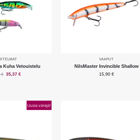
JITELMAT
VAAPUT
ma Kuha Vetouistelu
NilsMaster Invincible Shallow
35,37
€
15,90
€
0
€
Uusia värejä!