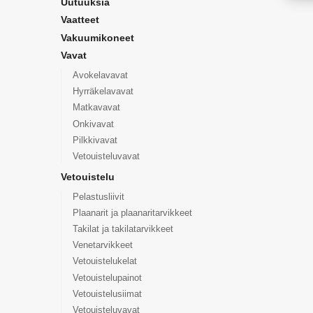
Uutuuksia
Vaatteet
Vakuumikoneet
Vavat
Avokelavavat
Hyrräkelavavat
Matkavavat
Onkivavat
Pilkkivavat
Vetouisteluvavat
Vetouistelu
Pelastusliivit
Plaanarit ja plaanaritarvikkeet
Takilat ja takilatarvikkeet
Venetarvikkeet
Vetouistelukelat
Vetouistelupainot
Vetouistelusiimat
Vetouisteluvavat