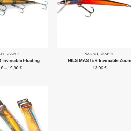
UT
,
VAAPUT
VAAPUT
,
VAAPUT
nvincible Floating
NILS MASTER Invincible Zoo
0
€
–
19,90
€
13,90
€