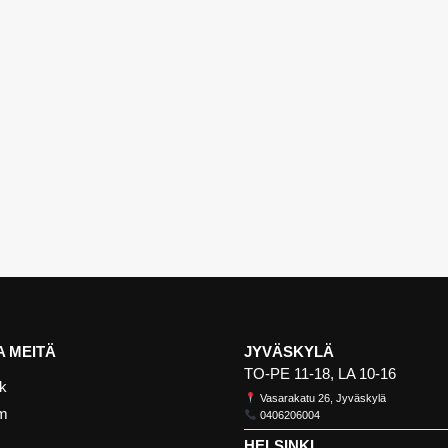
 MEITÄ
JYVÄSKYLÄ
TO-PE 11-18, LA 10-16
k
Vasarakatu 26, Jyväskylä
am
0406206004
HELSINKI