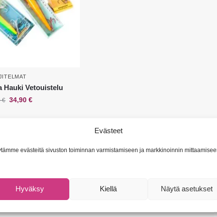
JITELMAT
a Hauki Vetouistelu
34,90
€
0
€
Evästeet
Näytetään kaikki 7 tulosta
tämme evästeitä sivuston toiminnan varmistamiseen ja markkinoinnin mittaamisee
Hyväksy
Kiellä
Näytä asetukset