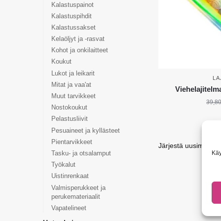
Kalastuspainot
Kalastuspihdit
Kalastussakset
Kelaöljyt ja -rasvat
Kohot ja onkilaitteet
Koukut
Lukot ja leikarit
LA
Mitat ja vaa'at
Viehelajitelm
Muut tarvikkeet
39,8
Nostokoukut
Pelastusliivit
Pesuaineet ja kyllästeet
Pientarvikkeet
Käy
Tasku- ja otsalamput
Työkalut
Uistinrenkaat
Valmisperukkeet ja
perukemateriaalit
Vapatelineet