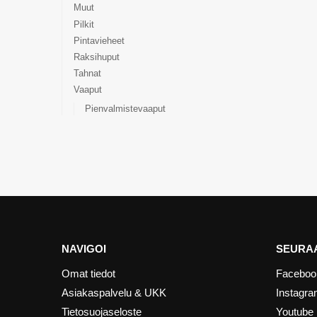
Muut
Pilkit
Pintavieheet
Raksihuput
Tahnat
Vaaput
Pienvalmistevaaput
NAVIGOI
SEURAA
Omat tiedot
Faceboo
Asiakaspalvelu & UKK
Instagr
Tietosuojaseloste
Youtube