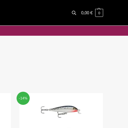
0,00
€
0
Haku
-14%