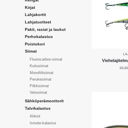
Kengät
Kirjat
Lahjakortit
Lahjatuotteet
Pakit, rasiat ja laukut
Perhokalastus
Poistokori
Siimat
LA
Fluorocarbon-siimat
Viehelajitel
Kuitusiimat
39,3
Monofiilisiimat
Perukesiimat
Pilkkisiimat
Vetosiimat
Sähköperämoottorit
Talvikalastus
Ahkiot
Ismete-kalastus