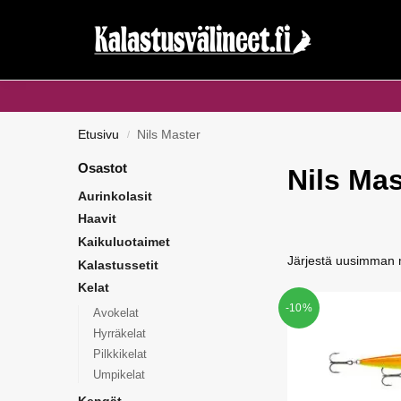
Haku...
Etusivu
Nils Master
/
Osastot
Nils Mas
Aurinkolasit
Haavit
Kaikuluotaimet
Kalastussetit
Kelat
-10%
Avokelat
Hyrräkelat
Pilkkikelat
Umpikelat