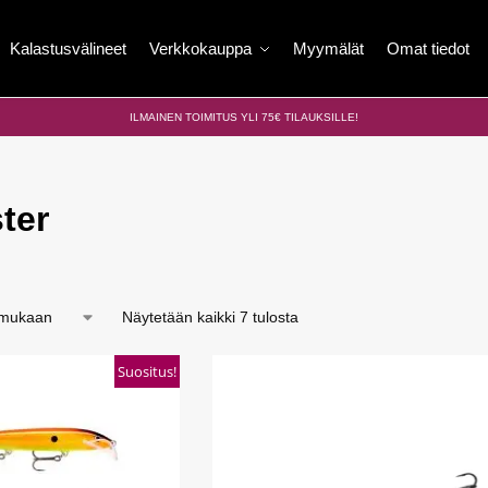
Kalastusvälineet
Verkkokauppa
Myymälät
Omat tiedot
ILMAINEN TOIMITUS YLI 75€ TILAUKSILLE!
ter
Näytetään kaikki 7 tulosta
Suositus!