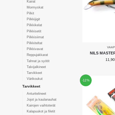
Kairat
Mormyskat
Pilkit
Pilkkijigit
Pilkkikelat
Pilkkisetit
Pilkkisiimat
Pilkkiteltat
VAAP
Pilkkivavat
NILS MASTER I
Reppujakkarat
11,9
Tahnat ja syötit
Talvijalkineet
Tarvikkeet
Värikoukut
-12%
Tarvikkeet
Anturitelineet
Jojot ja kaulanauhat
Kairojen vaihtoterät
Kalapuukot ja filetit