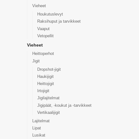
Vieheet
Houkutuslevyt
Raksihuput ja tarvikkeet
Vaaput
Vetopellit
Vieheet
Heittoperhot
Jigit
Dropshot-jigit
Haukijigit
Heittojigit
Irtojigit
Jigilajitelmat
Jigipäät, -koukut ja -tarvikkeet
Vertikaalijigit
Lajitelmat
Lipat
Lusikat