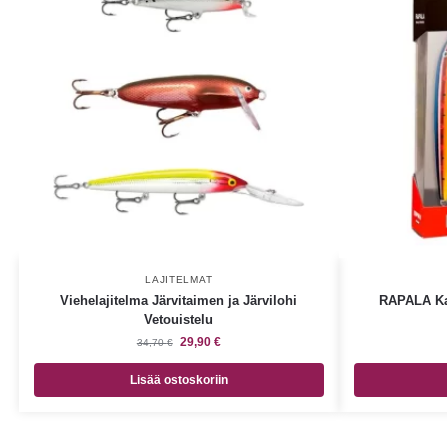
LAJITELMAT
Viehelajitelma Järvitaimen ja Järvilohi
RAPALA Kal
Vetouistelu
29,90
€
34,70
€
Lisää ostoskoriin