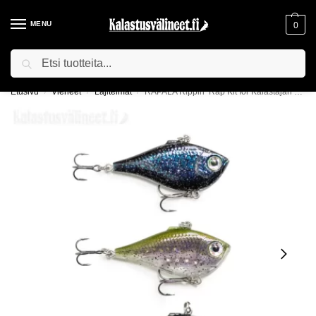
MENU
0
Haku
ILMAINEN TOIMITUS YLI 75€ TILAUKSILLE!
Etusivu
Vieheet
Lajitelmat
RAPALA Rippin’ Rap Kit for Kalastajan Kanava 1 -lajitelma
/
/
/