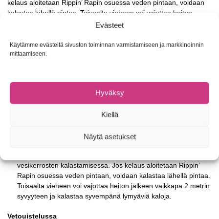
kelaus aloitetaan Rippin’ Rapin osuessa veden pintaan, voidaan
kalastaa lähellä pintaa. Toisaalta vieheen voi vajottaa heiton
jälkeen vaikkapa 2 metrin syvyyteen ja kalastaa syvempänä
Evästeet
lymyäviä kaloja. Vetouistelussa: Rippin’ Rapin saaliskalojen kirjo
laajenee ahvenista ja hauista myös jalokalojen suuntaan. Rippin’
Käytämme evästeitä sivuston toiminnan varmistamiseen ja markkinoinnin
Rapin paikka moottoriuistelussa on potkurivirran vieressä tai
mittaamiseen.
alapuolella. Tiukasti tärisevä uintiliike erottuu veden pyörteilystä ja
saa myös lohikalat kiinnostumaan vieheestä.
Hyväksy
Heittokalastuksessa
Uintilistaton, melko nopeasti uppoava viehe mahdollistaa
Kiellä
kalastusalueen (esim. ruovikon reunan) nopean läpikäynnin.
Kun ahvenet on paikannettu, vene pysäytetään ja keskitytään
Näytä asetukset
parven kalastamiseen.
Rapala Rippin’ Rapin uppoavaa runkoa voi hyödyntää eri
vesikerrosten kalastamisessa. Jos kelaus aloitetaan Rippin’
Rapin osuessa veden pintaan, voidaan kalastaa lähellä pintaa.
Toisaalta vieheen voi vajottaa heiton jälkeen vaikkapa 2 metrin
syvyyteen ja kalastaa syvempänä lymyäviä kaloja.
Vetouistelussa