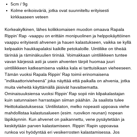
5cm / 9g
Kolme erikoisväriä, jotka ovat suunniteltu erityisesti
kirkkaaseen veteen
Korkeakylkinen, lähes kolikkomaisen muodon omaava Rapala
Rippin’ Rap -vaappu on erittäin monipuolinen ja helppokäyttöinen
vaappu erityisesti ahvenen ja hauen kalastukseen, vaikka se kyllä
kelpaakin haukkapalaksi kaikille petokaloille. Uintiliike on tiheää
tärinää ja räminäkuulien tirinää. Voimakkaan uintiliikkeen tuntee
vavan kärjessä asti ja usein ahventen tärpit huomaa juuri
uintiliikkeen katkeamisena vaikka kala ei tarttuisikaan vieheeseen.
Tämän vuoksi Rapala Rippin’ Rap toimii erinomaisena
”indikaattorivieheenä” joka näyttää että paikalla on ahvenia, jotka
muita vieheitä käyttämällä jäisivät havaitsematta.
Ominaisuuksiensa vuoksi Rippin’ Rap sopii niin kilpakalastajan
kuin satunnaisen harrastajan siiman päähän. Ja saalista tulee
Heittokalastuksessa: Uintilistaton, melko nopeasti uppoava viehe
mahdollistaa kalastusalueen (esim. ruovikon reunan) nopean
läpikäynnin. Kun ahvenet on paikannettu, vene pysäytetään ja
keskitytään parven kalastamiseen. Rippin’ Rapin uppoavaa
runkoa voi hyödyntää eri vesikerrosten kalastamisessa. Jos