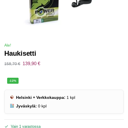
Ale!
Haukisetti
139,90
€
158,70
€
-12%
Helsinki + Verkkokauppa:
1
kpl
Jyväskylä:
0
kpl
Vain 1 varastossa