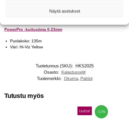
Alumiininen koneiston kylkeen ruuvattava kampi
Näytä asetukset
Kitkaton pääakseli
Kuulalaakeroitu EFR-siimanohjain DLC-pinnoitteella
PowerPro -kuitusiima 0,23mm
Puolakoko: 135m
Väri: Hi-Viz Yellow
Tuotetunnus (SKU):
HKS2025
Osasto:
Kalastussetit
Tuotemerkki:
Okuma
,
Patriot
Tutustu myös
Uutta!
-11%