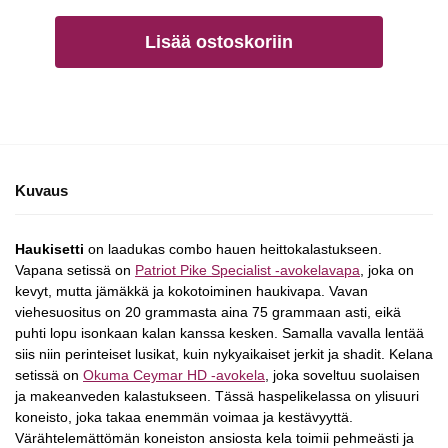
Lisää ostoskoriin
Kuvaus
Haukisetti
on laadukas combo hauen heittokalastukseen.
Vapana setissä on
Patriot Pike Specialist -avokelavapa
, joka on
kevyt, mutta jämäkkä ja kokotoiminen haukivapa. Vavan
viehesuositus on 20 grammasta aina 75 grammaan asti, eikä
puhti lopu isonkaan kalan kanssa kesken. Samalla vavalla lentää
siis niin perinteiset lusikat, kuin nykyaikaiset jerkit ja shadit. Kelana
setissä on
Okuma Ceymar HD -avokela
, joka soveltuu suolaisen
ja makeanveden kalastukseen. Tässä haspelikelassa on ylisuuri
koneisto, joka takaa enemmän voimaa ja kestävyyttä.
Värähtelemättömän koneiston ansiosta kela toimii pehmeästi ja