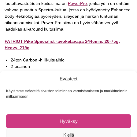
luotettavasti. Setin kuitusiima on
PowerPro
, jonka ydin on erittäin
vahvaa punottua Spectra-kuitua, jossa on hyödynnetty Enhanced
Body -teknologiaa pyöreyden, sileyden ja herkän tuntuman
aikaansaamiseksi. Power Pro siima on hyvin vähän venyvä
laadukas all-around kuitusiima.
PATRIOT Pike Specialist -avokelavapa 244cmm, 20-75g,
Heavy, 219g
24ton Carbon -hiilikuituaihio
2-osainen
Vaparenkaat ruostumatonta terästä
Evästeet
Laadukkaat kaksiosaiset korkkikahvat
3 vuoden takuu materiaali- ja valmistusvirheille
Käytämme evästeitä sivuston toiminnan varmistamiseen ja markkinoinnin
mittaamiseen.
OKUMA Ceymar HD 3000HA -avokela
HDG-II: High-Density Gearing II -pääratas
Ylisuuri koneisto
Hyväksy
Välitys 6.0:1
Korroosionkestävä grafiittirunko
Kiellä
Värähtelemätön koneisto