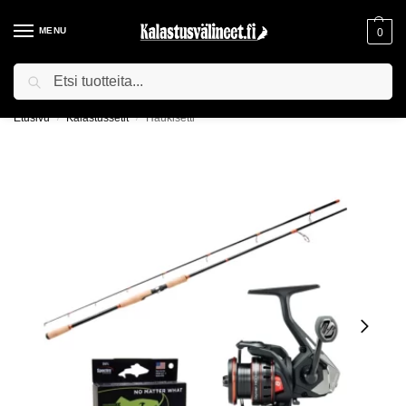
MENU
0
Haku
ILMAINEN TOIMITUS YLI 75€ TILAUKSILLE!
Etusivu
Kalastussetit
Haukisetti
/
/