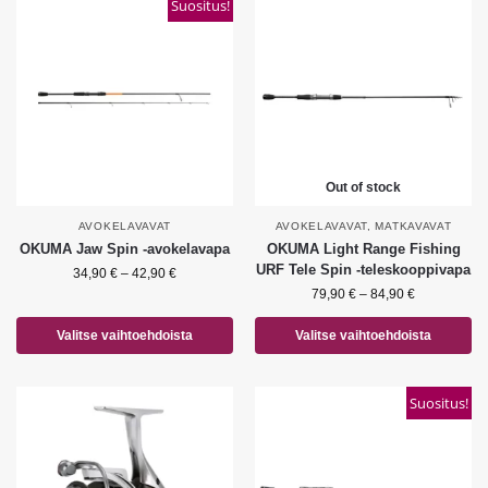
Suositus!
Out of stock
AVOKELAVAVAT
AVOKELAVAVAT
,
MATKAVAVAT
OKUMA Jaw Spin -avokelavapa
OKUMA Light Range Fishing
URF Tele Spin -teleskooppivapa
34,90
€
–
42,90
€
79,90
€
–
84,90
€
Valitse vaihtoehdoista
Valitse vaihtoehdoista
Suositus!