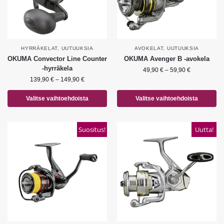
HYRRÄKELAT
,
UUTUUKSIA
AVOKELAT
,
UUTUUKSIA
OKUMA Convector Line Counter
OKUMA Avenger B -avokela
-hyrräkela
49,90
€
–
59,90
€
139,90
€
–
149,90
€
Valitse vaihtoehdoista
Valitse vaihtoehdoista
Suositus!
Uutta!