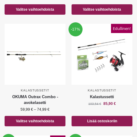
Valitse vaihtoehdoista
Valitse vaihtoehdoista
Edullinen!
-17%
KALASTUSSETIT
KALASTUSSETIT
OKUMA Outrax Combo -
Kalastussetti
avokelasetti
85,90
€
103,54
€
59,99
€
–
74,99
€
Valitse vaihtoehdoista
Lisää ostoskoriin