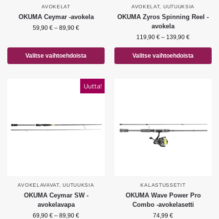
AVOKELAT
AVOKELAT
,
UUTUUKSIA
OKUMA Ceymar -avokela
OKUMA Zyros Spinning Reel -
avokela
59,90
€
–
89,90
€
119,90
€
–
139,90
€
Valitse vaihtoehdoista
Valitse vaihtoehdoista
Uutta!
AVOKELAVAVAT
,
UUTUUKSIA
KALASTUSSETIT
OKUMA Ceymar SW -
OKUMA Wave Power Pro
avokelavapa
Combo -avokelasetti
69,90
€
–
89,90
€
74,99
€