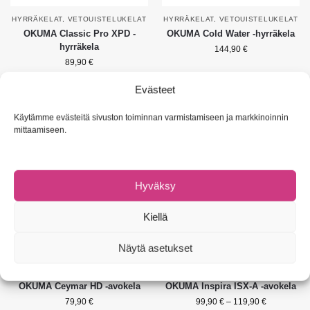
HYRRÄKELAT
,
VETOUISTELUKELAT
HYRRÄKELAT
,
VETOUISTELUKELAT
OKUMA Classic Pro XPD -
OKUMA Cold Water -hyrräkela
hyrräkela
144,90
€
89,90
€
Evästeet
Valitse vaihtoehdoista
Valitse vaihtoehdoista
Käytämme evästeitä sivuston toiminnan varmistamiseen ja markkinoinnin
mittaamiseen.
Suositus!
Suositus!
Hyväksy
Kiellä
Näytä asetukset
AVOKELAT
AVOKELAT
OKUMA Ceymar HD -avokela
OKUMA Inspira ISX-A -avokela
79,90
€
99,90
€
–
119,90
€