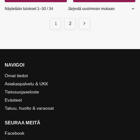
Näytetään tulokset 1–30 / 34
1
2
NAVIGOI
Omat tiedot
Asiakaspalvelu & UKK
Tietosuojaseloste
Evästeet
Takuu, huolto & varaosat
SEURAA MEITÄ
Facebook