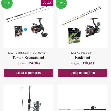
Uutta!
-11%
-12%
KALASTUSSETIT
,
UUTUUKSIA
KALASTUSSETIT
Tunturi Kalastussetti
Haukisetti
159,90
€
139,90
€
178,80
€
158,70
€
Lisää ostoskoriin
Lisää ostoskoriin