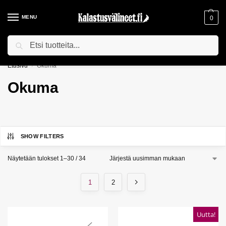
MENU
0
Haku
ILMAINEN TOIMITUS YLI 75€ TILAUKSILLE!
Etusivu
Okuma
/
Okuma
SHOW FILTERS
Näytetään tulokset 1–30 / 34
1
2
Uutta!