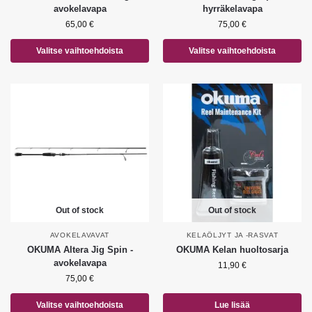
avokelavapa
hyrräkelavapa
65,00
€
75,00
€
Valitse vaihtoehdoista
Valitse vaihtoehdoista
Out of stock
Out of stock
AVOKELAVAVAT
KELAÖLJYT JA -RASVAT
OKUMA Altera Jig Spin -
OKUMA Kelan huoltosarja
avokelavapa
11,90
€
75,00
€
Valitse vaihtoehdoista
Lue lisää