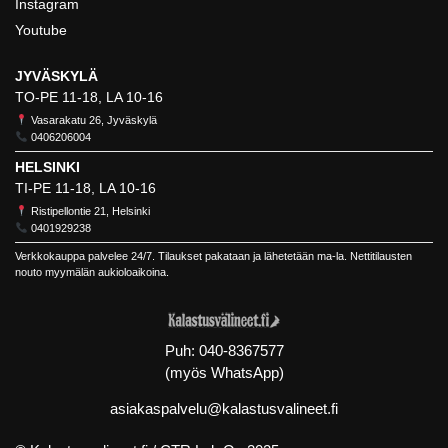
Instagram
Youtube
JYVÄSKYLÄ
TO-PE 11-18, LA 10-16
Vasarakatu 26, Jyväskylä
0406206004
HELSINKI
TI-PE 11-18, LA 10-16
Ristipellontie 21, Helsinki
0401929238
Verkkokauppa palvelee 24/7. Tilaukset pakataan ja lähetetään ma-la. Nettitilausten
nouto myymälän aukioloaikoina.
Puh:
040-8367577
(myös WhatsApp)
asiakaspalvelu@kalastusvalineet.fi