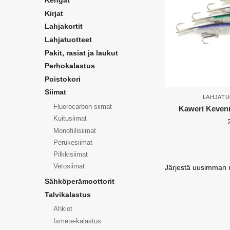
Kengät
Kirjat
Lahjakortit
Lahjatuotteet
Pakit, rasiat ja laukut
Perhokalastus
Poistokori
Siimat
LAHJAT
Fluorocarbon-siimat
Kaweri Kevenn
Kuitusiimat
Monofiilisiimat
Perukesiimat
Pilkkisiimat
Vetosiimat
Sähköperämoottorit
Talvikalastus
Ahkiot
Ismete-kalastus