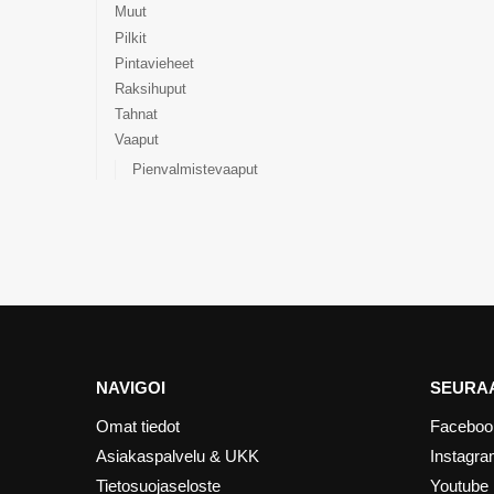
Muut
Pilkit
Pintavieheet
Raksihuput
Tahnat
Vaaput
Pienvalmistevaaput
NAVIGOI
SEURAA
Omat tiedot
Faceboo
Asiakaspalvelu & UKK
Instagr
Tietosuojaseloste
Youtube