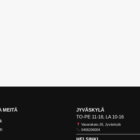
 MEITÄ
JYVÄSKYLÄ
TO-PE 11-18, LA 10-16
k
Vasarakatu 26, Jyväskylä
am
0406206004
HELSINKI