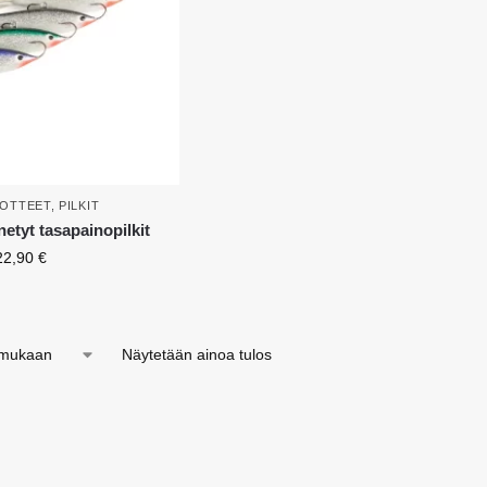
UOTTEET
,
PILKIT
etyt tasapainopilkit
22,90
€
Näytetään ainoa tulos