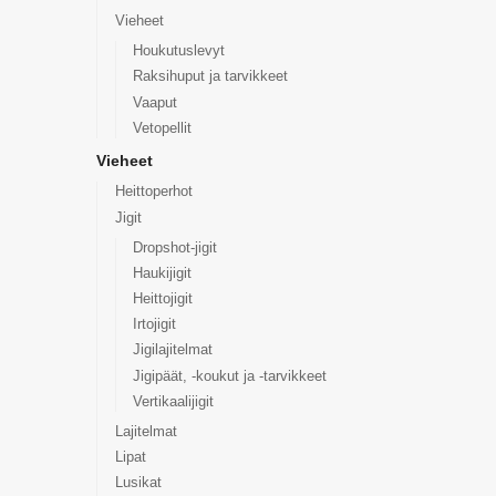
Vieheet
Houkutuslevyt
Raksihuput ja tarvikkeet
Vaaput
Vetopellit
Vieheet
Heittoperhot
Jigit
Dropshot-jigit
Haukijigit
Heittojigit
Irtojigit
Jigilajitelmat
Jigipäät, -koukut ja -tarvikkeet
Vertikaalijigit
Lajitelmat
Lipat
Lusikat