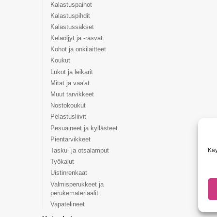
Kalastuspainot
Kalastuspihdit
Kalastussakset
Kelaöljyt ja -rasvat
Kohot ja onkilaitteet
Koukut
Lukot ja leikarit
Mitat ja vaa'at
Muut tarvikkeet
Nostokoukut
Pelastusliivit
Pesuaineet ja kyllästeet
Pientarvikkeet
Käy
Tasku- ja otsalamput
Työkalut
Uistinrenkaat
Valmisperukkeet ja
perukemateriaalit
Vapatelineet