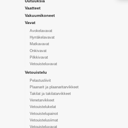
Uutuuksia
Vaatteet
Vakuumikoneet
Vavat
Avokelavavat
Hyrräkelavavat
Matkavavat
Onkivavat
Pilkkivavat
Vetouisteluvavat
Vetouistelu
Pelastusliivit
Plaanarit ja plaanaritarvikkeet
Takilat ja takilatarvikkeet
Venetarvikkeet
Vetouistelukelat
Vetouistelupainot
Vetouistelusiimat
Vetouisteluvavat