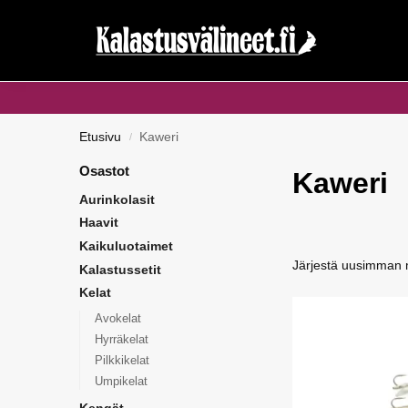
Haku...
Etusivu
Kaweri
/
Osastot
Kaweri
Aurinkolasit
Haavit
Kaikuluotaimet
Kalastussetit
Kelat
Avokelat
Hyrräkelat
Pilkkikelat
Umpikelat