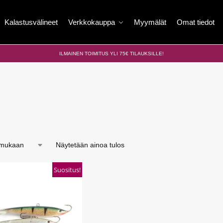
Kalastusvälineet
Verkkokauppa
Myymälät
Omat tiedot
ILMAINEN TOIMITUS YLI 75€ TILAUKSILLE!
Näytetään ainoa tulos
Suositus!