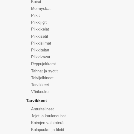
Kairat
Mormyskat
Pilkit
Pilkkijigit
Pilkkikelat
Pilkkisetit
Pilkkisiimat
Pilkkiteltat
Pilkkivavat
Reppujakkarat
Tahnat ja syötit
Talvijalkineet
Tarvikkeet
Värikoukut
Tarvikkeet
Anturitelineet
Jojot ja kaulanauhat
Kairojen vaihtoterät
Kalapuukot ja filetit