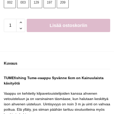
002
003
129
197
209
Lisää ostoskoriin
Kuvaus
TUMEfishing Tume-vaappu Syvänne 6cm on Kainuulaista
käsityötä
Vaappu on kehitetty kilpavetouistelijoiden kanssa ahvenen
vetouisteluun ja on varsinainen täsmäase, kun halutaan keskittyä
ison ahvenen uisteluun. Uintisyvyys on noin 3 m ja uinti on vahvaa
potkua. Elä ylläty, jos siiman päähän tarttuu sivutuotteina myös