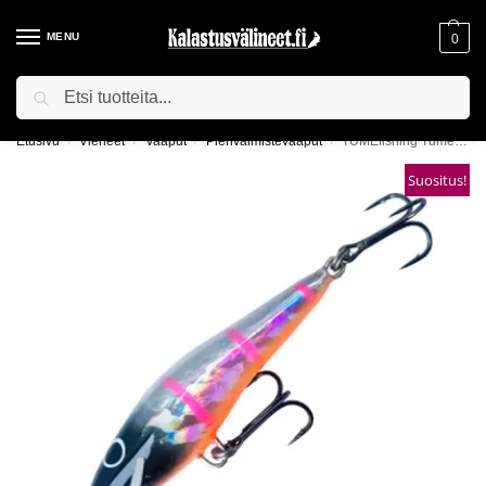
MENU
0
Haku
ILMAINEN TOIMITUS YLI 75€ TILAUKSILLE!
Etusivu
Vieheet
Vaaput
Pienvalmistevaaput
TUMEfishing Tume-vaappu Syvänne 6cm
/
/
/
/
Suositus!