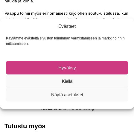
haukia ja kuhia.
Vaappu toimii myös erinomaisesti kirjolohen soutu-uistelussa, kun
halutaan päästä hieman syvemmälle ilman painoja. Suositeltu
vetonopeus 2,5–4,5 km/h. Värit ovat valikoituneet saalistakuulla.
Evästeet
Runkomateriaali: Apassi
Käytämme evästeitä sivuston toiminnan varmistamiseen ja markkinoinnin
mittaamiseen.
Pituus: 6 cm
Paino: 7g
Uintisyvyys: 3m (uinti: terävää potkimista)
Koukut: Mustad TR78 #6
Hyväksy
Kohdekalat: ahven, kirjolohi
Kotimaista käsityötä
Kiellä
Näytä asetukset
Tuotetunnus (SKU):
Ei saatavilla/-tietoa
Osasto:
Pienvalmistevaaput
Tuotemerkki:
TUMEfishing
Tutustu myös