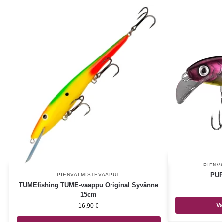
PIENV
PUR
PIENVALMISTEVAAPUT
TUMEfishing TUME-vaappu Original Syvänne
15cm
Va
16,90
€