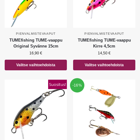
PIENVALMISTEVAAPUT
PIENVALMISTEVAAPUT
TUMEfishing TUME-vaappu
TUMEfishing TUME-vaappu
Original Syvänne 15cm
Kirre 4,5cm
16,90
€
14,50
€
Valitse vaihtoehdoista
Valitse vaihtoehdoista
Suositus!
-16%