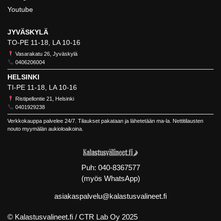
Youtube
JYVÄSKYLÄ
TO-PE 11-18, LA 10-16
Vasarakatu 26, Jyväskylä
0406206004
HELSINKI
TI-PE 11-18, LA 10-16
Ristipellontie 21, Helsinki
0401929238
Verkkokauppa palvelee 24/7. Tilaukset pakataan ja lähetetään ma-la. Nettitilausten
nouto myymälän aukioloaikoina.
Puh:
040-8367577
(myös WhatsApp)
asiakaspalvelu@kalastusvalineet.fi
© Kalastusvalineet.fi /
CTR Lab Oy
2025