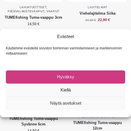
LAHJATUOTTEET
,
LAJITELMAT
PIENVALMISTEVAAPUT
,
VAAPUT
Viehelajitelma Siika
TUMEfishing Tume-vaappu 3cm
22,90
€
27,30
€
14,50
€
Valitse vaihtoehdoista
Lisää ostoskoriin
Evästeet
Käytämme evästeitä sivuston toiminnan varmistamiseen ja markkinoinnin
Suositus!
mittaamiseen.
Hyväksy
Kiellä
Näytä asetukset
PIENVALMISTEVAAPUT
LAHJATUOTTEET
,
PIENVALMISTEVAAPUT
TUMEfishing Tume-vaappu
TUMEfishing Tume-vaappu
Syvänne 6cm
12cm
14,50
€