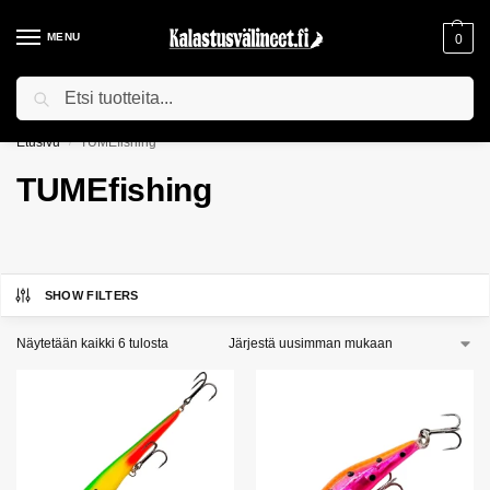
MENU
0
Haku
ILMAINEN TOIMITUS YLI 75€ TILAUKSILLE!
Etusivu
TUMEfishing
/
TUMEfishing
SHOW FILTERS
Näytetään kaikki 6 tulosta