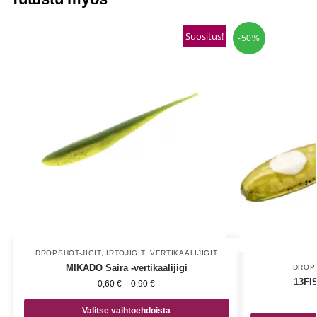
Suositus!
-50%
DROPSHOT-JIGIT
,
IRTOJIGIT
,
VERTIKAALIJIGIT
MIKADO Saira -vertikaalijigi
DROPS
13FI
0,60
€
–
0,90
€
Valitse vaihtoehdoista