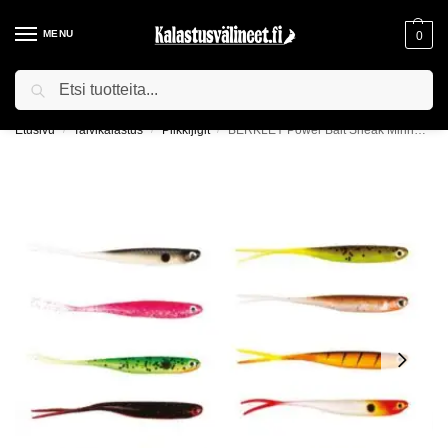
MENU
0
Haku
ILMAINEN TOIMITUS YLI 75€ TILAUKSILLE!
Etusivu
Talvikalastus
Pilkkijigit
BERKLEY Power Bait Sneak Minnow -jigit
/
/
/