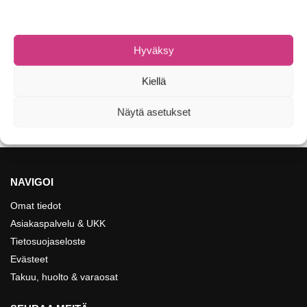
HAUKIJIGIT
,
VERTIKAALIJIGIT
SAVAGE GEAR Monster Slug
Hyväksy
11,90
€
Kiellä
Valitse vaihtoehdoista
Näytetään kaikki 3 tulosta
Näytä asetukset
NAVIGOI
Omat tiedot
Asiakaspalvelu & UKK
Tietosuojaseloste
Evästeet
Takuu, huolto & varaosat