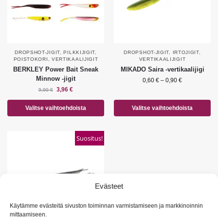
DROPSHOT-JIGIT
,
PILKKIJIGIT
,
DROPSHOT-JIGIT
,
IRTOJIGIT
,
POISTOKORI
,
VERTIKAALIJIGIT
VERTIKAALIJIGIT
BERKLEY Power Bait Sneak
MIKADO Saira -vertikaalijigi
Minnow -jigit
0,60
€
–
0,90
€
3,96
€
9,90
€
Valitse vaihtoehdoista
Valitse vaihtoehdoista
Suositus!
Evästeet
Käytämme evästeitä sivuston toiminnan varmistamiseen ja markkinoinnin
mittaamiseen.