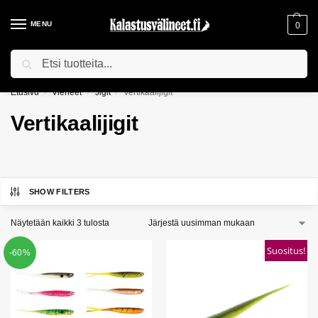
MENU
0
Haku
ILMAINEN TOIMITUS YLI 75€ TILAUKSILLE!
Etusivu
Vieheet
Jigit
Vertikaalijigit
/
/
/
Vertikaalijigit
SHOW FILTERS
Näytetään kaikki 3 tulosta
Suositus!
-60%