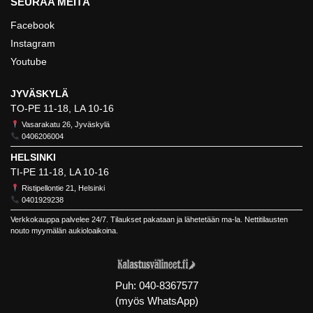
SEURAA MEITÄ
Facebook
Instagram
Youtube
JYVÄSKYLÄ
TO-PE 11-18, LA 10-16
Vasarakatu 26, Jyväskylä
0406206004
HELSINKI
TI-PE 11-18, LA 10-16
Ristipellontie 21, Helsinki
0401929238
Verkkokauppa palvelee 24/7. Tilaukset pakataan ja lähetetään ma-la. Nettitilausten
nouto myymälän aukioloaikoina.
Puh:
040-8367577
(myös WhatsApp)