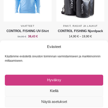
VAATTEET
PAKIT, RASIAT JA LAUKUT
CONTROL FISHING UV-Shirt
CONTROL FISHING Njordpack
38,43
€
14,90
€
–
19,90
€
54,90
€
Valitse vaihtoehdoista
Valitse vaihtoehdoista
Evästeet
Näytetään kaikki 2 tulosta
Käytämme evästeitä sivuston toiminnan varmistamiseen ja markkinoinnin
mittaamiseen.
Hyväksy
NAVIGOI
Omat tiedot
Kiellä
Asiakaspalvelu & UKK
Tietosuojaseloste
Näytä asetukset
Evästeet