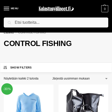
MENU
0
Haku
ILMAINEN TOIMITUS YLI 75€ TILAUKSILLE!
Etusivu
CONTROL FISHING
/
CONTROL FISHING
SHOW FILTERS
Näytetään kaikki 2 tulosta
-30%