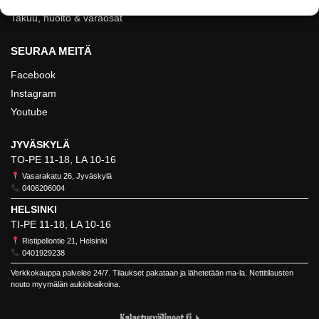
Takuu, huolto & varaosat
SEURAA MEITÄ
Facebook
Instagram
Youtube
JYVÄSKYLÄ
TO-PE 11-18, LA 10-16
Vasarakatu 26, Jyväskylä
0406206004
HELSINKI
TI-PE 11-18, LA 10-16
Ristipellontie 21, Helsinki
0401929238
Verkkokauppa palvelee 24/7. Tilaukset pakataan ja lähetetään ma-la. Nettitilausten
nouto myymälän aukioloaikoina.