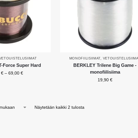
VETOUISTELUSIIMAT
MONOFIILISIIMAT
,
VETOUISTELUSIIM
Force Super Hard
BERKLEY Trilene Big Game -
monofiilisiima
0
€
–
69,00
€
19,90
€
Näytetään kaikki 2 tulosta