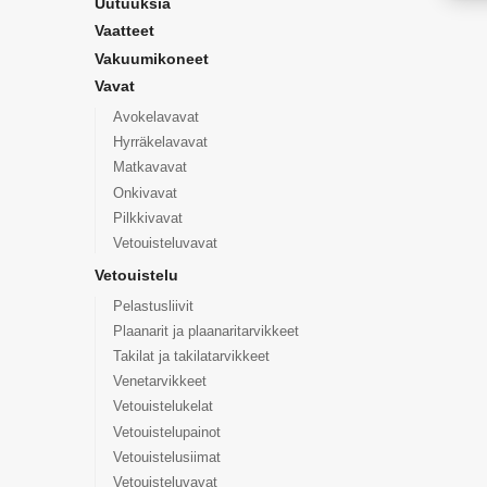
Uutuuksia
Vaatteet
Vakuumikoneet
Vavat
Avokelavavat
Hyrräkelavavat
Matkavavat
Onkivavat
Pilkkivavat
Vetouisteluvavat
Vetouistelu
Pelastusliivit
Plaanarit ja plaanaritarvikkeet
Takilat ja takilatarvikkeet
Venetarvikkeet
Vetouistelukelat
Vetouistelupainot
Vetouistelusiimat
Vetouisteluvavat