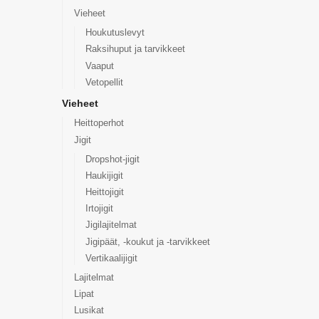
Vieheet
Houkutuslevyt
Raksihuput ja tarvikkeet
Vaaput
Vetopellit
Vieheet
Heittoperhot
Jigit
Dropshot-jigit
Haukijigit
Heittojigit
Irtojigit
Jigilajitelmat
Jigipäät, -koukut ja -tarvikkeet
Vertikaalijigit
Lajitelmat
Lipat
Lusikat