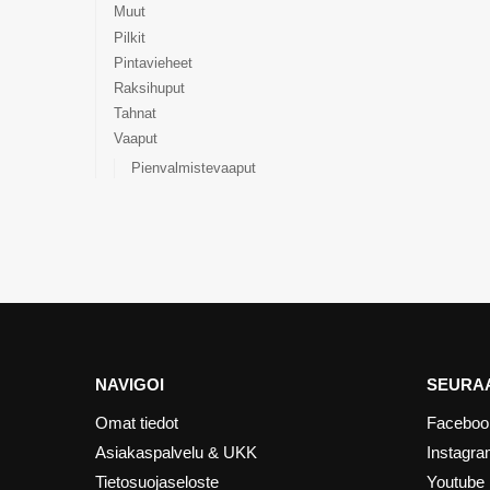
Muut
Pilkit
Pintavieheet
Raksihuput
Tahnat
Vaaput
Pienvalmistevaaput
NAVIGOI
SEURAA
Omat tiedot
Faceboo
Asiakaspalvelu & UKK
Instagr
Tietosuojaseloste
Youtube