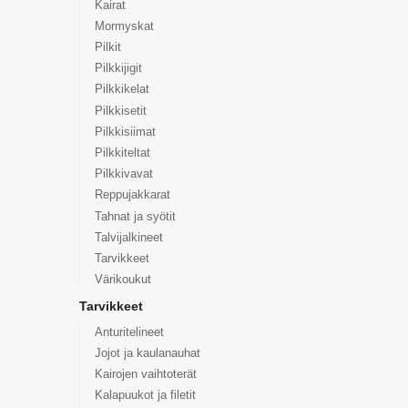
Kairat
Mormyskat
Pilkit
Pilkkijigit
Pilkkikelat
Pilkkisetit
Pilkkisiimat
Pilkkiteltat
Pilkkivavat
Reppujakkarat
Tahnat ja syötit
Talvijalkineet
Tarvikkeet
Värikoukut
Tarvikkeet
Anturitelineet
Jojot ja kaulanauhat
Kairojen vaihtoterät
Kalapuukot ja filetit