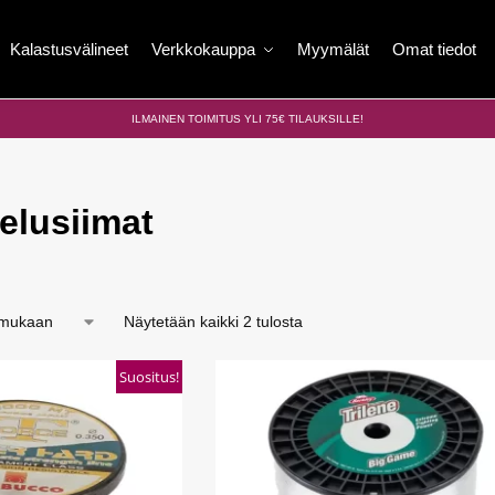
Kalastusvälineet
Verkkokauppa
Myymälät
Omat tiedot
ILMAINEN TOIMITUS YLI 75€ TILAUKSILLE!
elusiimat
Näytetään kaikki 2 tulosta
Suositus!