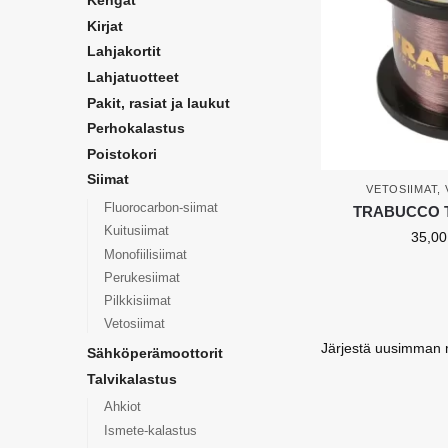
Kengät
Kirjat
Lahjakortit
Lahjatuotteet
Pakit, rasiat ja laukut
Perhokalastus
Poistokori
Siimat
VETOSIIMAT
,
Fluorocarbon-siimat
TRABUCCO T-
Kuitusiimat
35,0
Monofiilisiimat
Perukesiimat
Pilkkisiimat
Vetosiimat
Sähköperämoottorit
Talvikalastus
Ahkiot
Ismete-kalastus