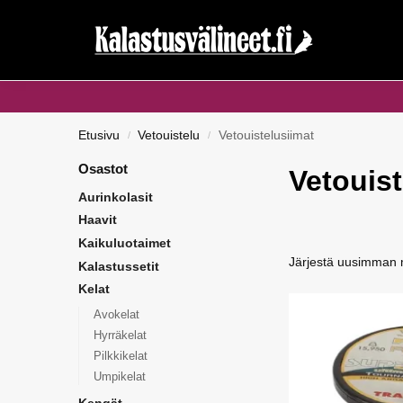
Haku...
Etusivu
Vetouistelu
Vetouistelusiimat
/
/
Osastot
Vetouist
Aurinkolasit
Haavit
Kaikuluotaimet
Kalastussetit
Kelat
Avokelat
Hyrräkelat
Pilkkikelat
Umpikelat