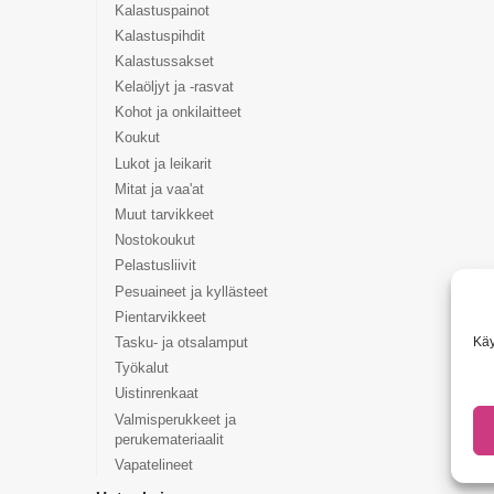
Kalastuspainot
Kalastuspihdit
Kalastussakset
Kelaöljyt ja -rasvat
Kohot ja onkilaitteet
Koukut
Lukot ja leikarit
Mitat ja vaa'at
Muut tarvikkeet
Nostokoukut
Pelastusliivit
Pesuaineet ja kyllästeet
Pientarvikkeet
Käy
Tasku- ja otsalamput
Työkalut
Uistinrenkaat
Valmisperukkeet ja
perukemateriaalit
Vapatelineet