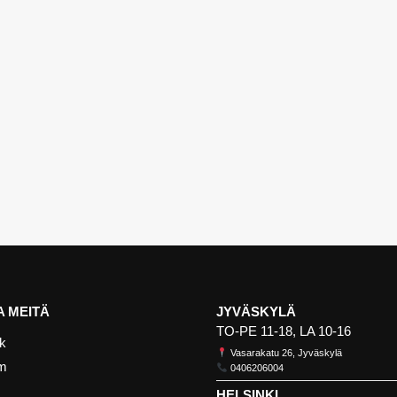
 MEITÄ
JYVÄSKYLÄ
TO-PE 11-18, LA 10-16
k
Vasarakatu 26, Jyväskylä
am
0406206004
HELSINKI