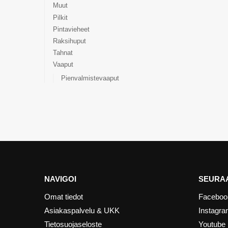
Muut
Pilkit
Pintavieheet
Raksihuput
Tahnat
Vaaput
Pienvalmistevaaput
NAVIGOI
SEURAA
Omat tiedot
Faceboo
Asiakaspalvelu & UKK
Instagr
Tietosuojaseloste
Youtube