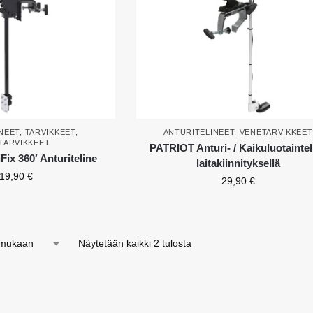
NEET
,
TARVIKKEET
,
ANTURITELINEET
,
VENETARVIKKEET
TARVIKKEET
PATRIOT Anturi- / Kaikuluotaintel
ix 360′ Anturiteline
laitakiinnityksellä
19,90
€
29,90
€
Näytetään kaikki 2 tulosta