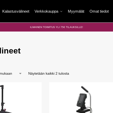
Kalastusvälineet
Verkkokauppa
Myymälät
Omat tiedot
ILMAINEN TOIMITUS YLI 75€ TILAUKSILLE!
lineet
Näytetään kaikki 2 tulosta