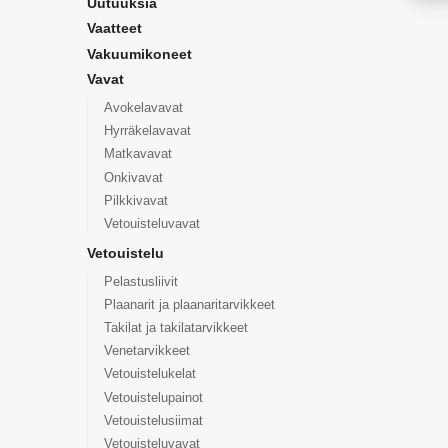
Uutuuksia
Vaatteet
Vakuumikoneet
Vavat
Avokelavavat
Hyrräkelavavat
Matkavavat
Onkivavat
Pilkkivavat
Vetouisteluvavat
Vetouistelu
Pelastusliivit
Plaanarit ja plaanaritarvikkeet
Takilat ja takilatarvikkeet
Venetarvikkeet
Vetouistelukelat
Vetouistelupainot
Vetouistelusiimat
Vetouisteluvavat