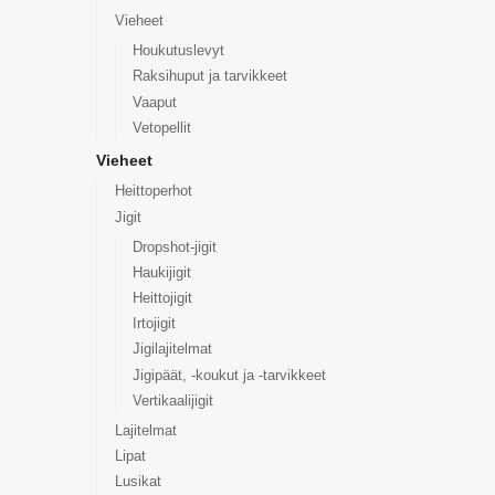
Vieheet
Houkutuslevyt
Raksihuput ja tarvikkeet
Vaaput
Vetopellit
Vieheet
Heittoperhot
Jigit
Dropshot-jigit
Haukijigit
Heittojigit
Irtojigit
Jigilajitelmat
Jigipäät, -koukut ja -tarvikkeet
Vertikaalijigit
Lajitelmat
Lipat
Lusikat