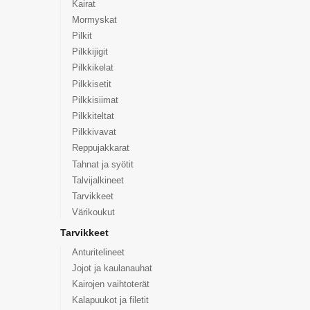
Kairat
Mormyskat
Pilkit
Pilkkijigit
Pilkkikelat
Pilkkisetit
Pilkkisiimat
Pilkkiteltat
Pilkkivavat
Reppujakkarat
Tahnat ja syötit
Talvijalkineet
Tarvikkeet
Värikoukut
Tarvikkeet
Anturitelineet
Jojot ja kaulanauhat
Kairojen vaihtoterät
Kalapuukot ja filetit