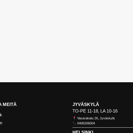
 MEITÄ
JYVÄSKYLÄ
TO-PE 11-18, LA 10-16
k
Vasarakatu 26, Jyväskylä
am
0406206004
HELSINKI