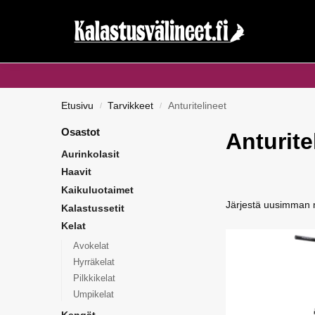
Haku...
Etusivu
Tarvikkeet
Anturitelineet
/
/
Osastot
Anturite
Aurinkolasit
Haavit
Kaikuluotaimet
Kalastussetit
Kelat
Avokelat
Hyrräkelat
Pilkkikelat
Umpikelat