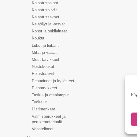
Kalastuspainot
Kalastuspihdit
Kalastussakset
Kelaöljyt ja -rasvat
Kohot ja onkilaitteet
Koukut
Lukot ja leikarit
Mitat ja vaa'at
Muut tarvikkeet
Nostokoukut
Pelastusliivit
Pesuaineet ja kyllästeet
Pientarvikkeet
Käy
Tasku- ja otsalamput
Työkalut
Uistinrenkaat
Valmisperukkeet ja
perukemateriaalit
Vapatelineet