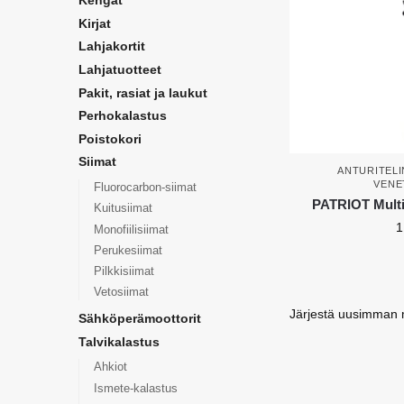
Kengät
Kirjat
Lahjakortit
Lahjatuotteet
Pakit, rasiat ja laukut
Perhokalastus
Poistokori
Siimat
ANTURITELI
VENE
Fluorocarbon-siimat
PATRIOT MultiF
Kuitusiimat
1
Monofiilisiimat
Perukesiimat
Pilkkisiimat
Vetosiimat
Sähköperämoottorit
Talvikalastus
Ahkiot
Ismete-kalastus