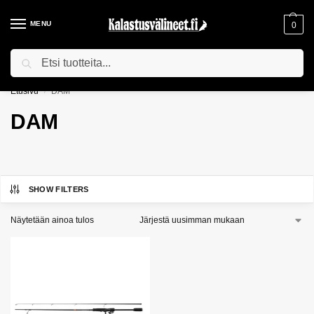
MENU
0
Haku
ILMAINEN TOIMITUS YLI 75€ TILAUKSILLE!
Etusivu
DAM
/
DAM
SHOW FILTERS
Näytetään ainoa tulos