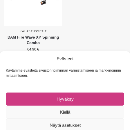
KALASTUSSETIT
DAM Fire Wave XP Spinning
Combo
64,90
€
Evästeet
Valitse vaihtoehdoista
Käytämme evästeitä sivuston toiminnan varmistamiseen ja markkinoinnin
Näytetään ainoa tulos
mittaamiseen.
Hyväksy
NAVIGOI
Kiellä
Omat tiedot
Asiakaspalvelu & UKK
Näytä asetukset
Tietosuojaseloste