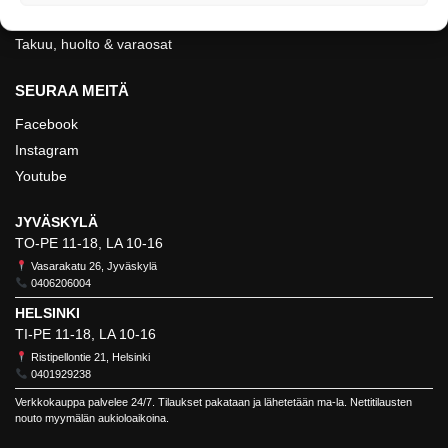
Evästeet
Takuu, huolto & varaosat
SEURAA MEITÄ
Facebook
Instagram
Youtube
JYVÄSKYLÄ
TO-PE 11-18, LA 10-16
Vasarakatu 26, Jyväskylä
0406206004
HELSINKI
TI-PE 11-18, LA 10-16
Ristipellontie 21, Helsinki
0401929238
Verkkokauppa palvelee 24/7. Tilaukset pakataan ja lähetetään ma-la. Nettitilausten
nouto myymälän aukioloaikoina.