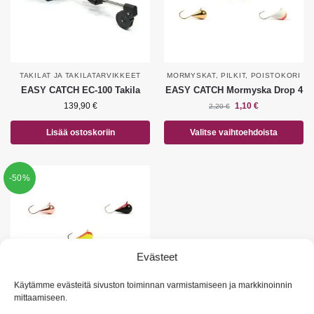
TAKILAT JA TAKILATARVIKKEET
MORMYSKAT
,
PILKIT
,
POISTOKORI
EASY CATCH EC-100 Takila
EASY CATCH Mormyska Drop 4
139,90
€
1,10
€
2,20
€
Lisää ostoskoriin
Valitse vaihtoehdoista
-50%
Evästeet
Käytämme evästeitä sivuston toiminnan varmistamiseen ja markkinoinnin
mittaamiseen.