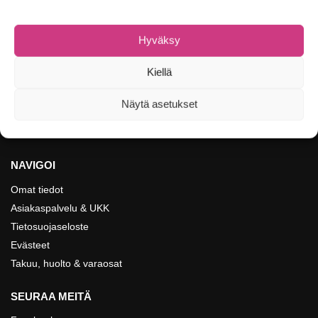
MORMYSKAT
,
PILKIT
,
POISTOKORI
EASY CATCH Mormyska Drop 5
1,10
€
2,20
€
Hyväksy
Valitse vaihtoehdoista
Kiellä
Näytetään kaikki 3 tulosta
Näytä asetukset
NAVIGOI
Omat tiedot
Asiakaspalvelu & UKK
Tietosuojaseloste
Evästeet
Takuu, huolto & varaosat
SEURAA MEITÄ