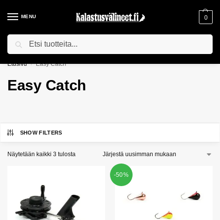
MENU
0
Haku
ILMAINEN TOIMITUS YLI 75€ TILAUKSILLE!
Etusivu
Easy Catch
/
Easy Catch
SHOW FILTERS
Näytetään kaikki 3 tulosta
-50%