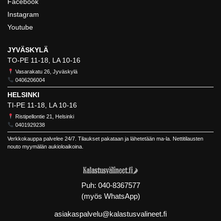
Facebook
Instagram
Youtube
JYVÄSKYLÄ
TO-PE 11-18, LA 10-16
Vasarakatu 26, Jyväskylä
0406206004
HELSINKI
TI-PE 11-18, LA 10-16
Ristipellontie 21, Helsinki
0401929238
Verkkokauppa palvelee 24/7. Tilaukset pakataan ja lähetetään ma-la. Nettitilausten
nouto myymälän aukioloaikoina.
Puh:
040-8367577
(myös WhatsApp)
asiakaspalvelu@kalastusvalineet.fi