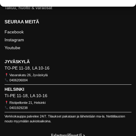
Takuu, huolto & varaosat
SEURAA MEITÄ
Facebook
Instagram
Youtube
JYVÄSKYLÄ
TO-PE 11-18, LA 10-16
Vasarakatu 26, Jyväskylä
0406206004
HELSINKI
TI-PE 11-18, LA 10-16
Ristipellontie 21, Helsinki
0401929238
Verkkokauppa palvelee 24/7. Tilaukset pakataan ja lähetetään ma-la. Nettitilausten
nouto myymälän aukioloaikoina.