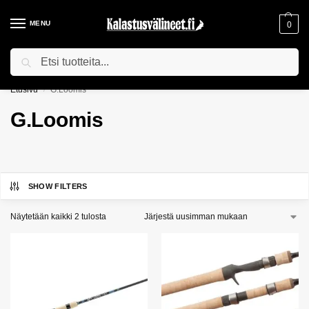
MENU
0
Haku
ILMAINEN TOIMITUS YLI 75€ TILAUKSILLE!
Etusivu
G.Loomis
/
G.Loomis
SHOW FILTERS
Näytetään kaikki 2 tulosta