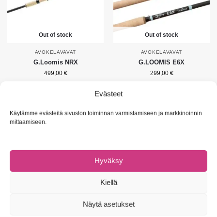
Out of stock
Out of stock
AVOKELAVAVAT
AVOKELAVAVAT
G.Loomis NRX
G.LOOMIS E6X
499,00
€
299,00
€
Valitse vaihtoehdoista
Valitse vaihtoehdoista
Evästeet
Näytetään kaikki 2 tulosta
Käytämme evästeitä sivuston toiminnan varmistamiseen ja markkinoinnin
mittaamiseen.
Hyväksy
NAVIGOI
Omat tiedot
Kiellä
Asiakaspalvelu & UKK
Tietosuojaseloste
Näytä asetukset
Evästeet