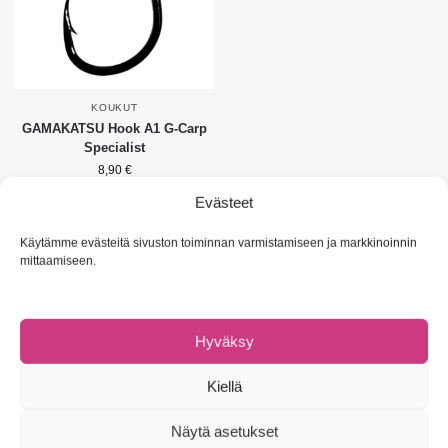
KOUKUT
GAMAKATSU Hook A1 G-Carp
Specialist
8,90
€
Evästeet
Valitse vaihtoehdoista
Käytämme evästeitä sivuston toiminnan varmistamiseen ja markkinoinnin
Näytetään ainoa tulos
mittaamiseen.
Hyväksy
NAVIGOI
Kiellä
Omat tiedot
Asiakaspalvelu & UKK
Näytä asetukset
Tietosuojaseloste