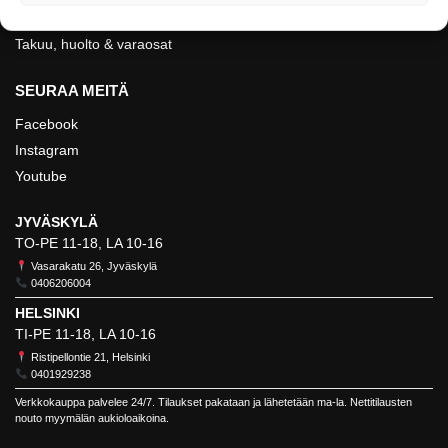
Evästeet
Takuu, huolto & varaosat
SEURAA MEITÄ
Facebook
Instagram
Youtube
JYVÄSKYLÄ
TO-PE 11-18, LA 10-16
Vasarakatu 26, Jyväskylä
0406206004
HELSINKI
TI-PE 11-18, LA 10-16
Ristipellontie 21, Helsinki
0401929238
Verkkokauppa palvelee 24/7. Tilaukset pakataan ja lähetetään ma-la. Nettitilausten
nouto myymälän aukioloaikoina.