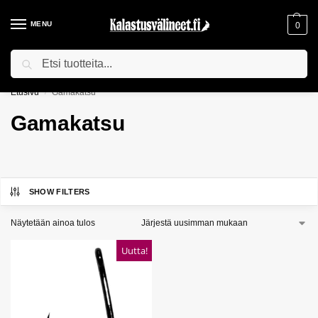
MENU
0
Haku
ILMAINEN TOIMITUS YLI 75€ TILAUKSILLE!
Etusivu
Gamakatsu
/
Gamakatsu
SHOW FILTERS
Näytetään ainoa tulos
Uutta!