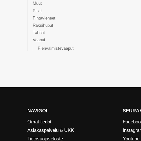
Muut
Pilkit
Pintavieheet
Raksihuput
Tahnat
Vaaput
Pienvalmistevaaput
NAVIGOI
SEURAA
Omat tiedot
Faceboo
Asiakaspalvelu & UKK
Instagr
Tietosuojaseloste
Youtube