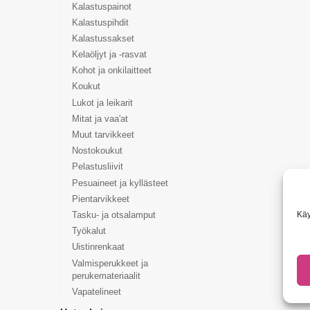
Kalastuspainot
Kalastuspihdit
Kalastussakset
Kelaöljyt ja -rasvat
Kohot ja onkilaitteet
Koukut
Lukot ja leikarit
Mitat ja vaa'at
Muut tarvikkeet
Nostokoukut
Pelastusliivit
Pesuaineet ja kyllästeet
Pientarvikkeet
Käy
Tasku- ja otsalamput
Työkalut
Uistinrenkaat
Valmisperukkeet ja
perukemateriaalit
Vapatelineet