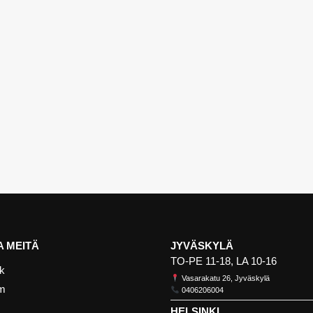
 MEITÄ
JYVÄSKYLÄ
TO-PE 11-18, LA 10-16
k
Vasarakatu 26, Jyväskylä
am
0406206004
HELSINKI