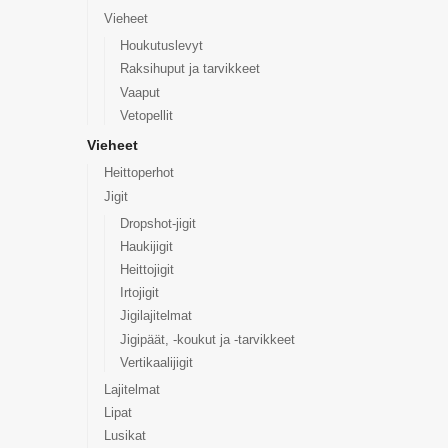
Vieheet
Houkutuslevyt
Raksihuput ja tarvikkeet
Vaaput
Vetopellit
Vieheet
Heittoperhot
Jigit
Dropshot-jigit
Haukijigit
Heittojigit
Irtojigit
Jigilajitelmat
Jigipäät, -koukut ja -tarvikkeet
Vertikaalijigit
Lajitelmat
Lipat
Lusikat