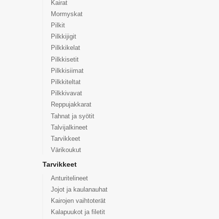
Kairat
Mormyskat
Pilkit
Pilkkijigit
Pilkkikelat
Pilkkisetit
Pilkkisiimat
Pilkkiteltat
Pilkkivavat
Reppujakkarat
Tahnat ja syötit
Talvijalkineet
Tarvikkeet
Värikoukut
Tarvikkeet
Anturitelineet
Jojot ja kaulanauhat
Kairojen vaihtoterät
Kalapuukot ja filetit