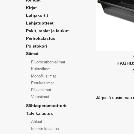
Kengät
Kirjat
Lahjakortit
Lahjatuotteet
Pakit, rasiat ja laukut
Perhokalastus
Poistokori
Siimat
Fluorocarbon-siimat
HAGHUS
Kuitusiimat
Monofiilisiimat
Perukesiimat
Pilkkisiimat
Vetosiimat
Sähköperämoottorit
Talvikalastus
Ahkiot
Ismete-kalastus