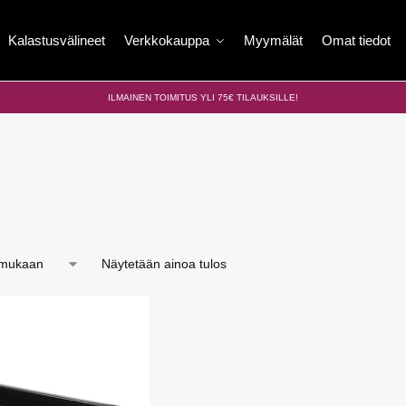
Kalastusvälineet
Verkkokauppa
Myymälät
Omat tiedot
ILMAINEN TOIMITUS YLI 75€ TILAUKSILLE!
Näytetään ainoa tulos