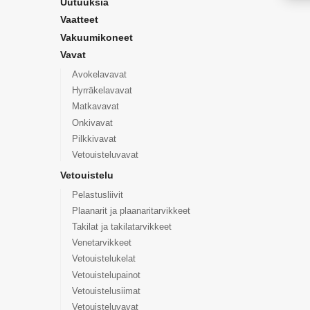
Uutuuksia
Vaatteet
Vakuumikoneet
Vavat
Avokelavavat
Hyrräkelavavat
Matkavavat
Onkivavat
Pilkkivavat
Vetouisteluvavat
Vetouistelu
Pelastusliivit
Plaanarit ja plaanaritarvikkeet
Takilat ja takilatarvikkeet
Venetarvikkeet
Vetouistelukelat
Vetouistelupainot
Vetouistelusiimat
Vetouisteluvavat