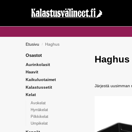
Haku...
Etusivu
Haghus
/
Osastot
Haghus
Aurinkolasit
Haavit
Kaikuluotaimet
Kalastussetit
Kelat
Avokelat
Hyrräkelat
Pilkkikelat
Umpikelat