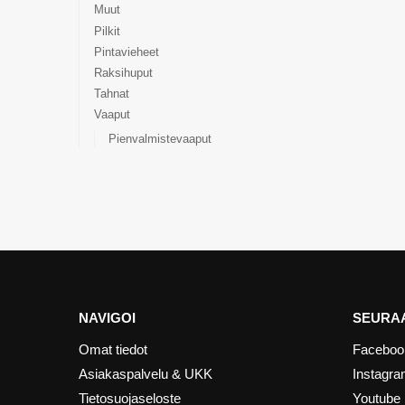
Muut
Pilkit
Pintavieheet
Raksihuput
Tahnat
Vaaput
Pienvalmistevaaput
NAVIGOI
SEURAA
Omat tiedot
Faceboo
Asiakaspalvelu & UKK
Instagr
Tietosuojaseloste
Youtube