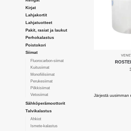
Kengät
Kirjat
Lahjakortit
Lahjatuotteet
Pakit, rasiat ja laukut
Perhokalastus
Poistokori
Siimat
VENE
Fluorocarbon-siimat
ROSTER 
Kuitusiimat
Monofiilisiimat
Perukesiimat
Pilkkisiimat
Vetosiimat
Sähköperämoottorit
Talvikalastus
Ahkiot
Ismete-kalastus