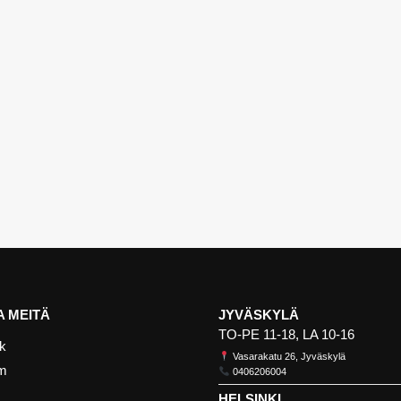
 MEITÄ
JYVÄSKYLÄ
TO-PE 11-18, LA 10-16
k
Vasarakatu 26, Jyväskylä
am
0406206004
HELSINKI