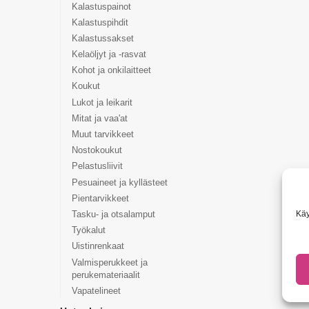
Kalastuspainot
Kalastuspihdit
Kalastussakset
Kelaöljyt ja -rasvat
Kohot ja onkilaitteet
Koukut
Lukot ja leikarit
Mitat ja vaa'at
Muut tarvikkeet
Nostokoukut
Pelastusliivit
Pesuaineet ja kyllästeet
Pientarvikkeet
Käy
Tasku- ja otsalamput
Työkalut
Uistinrenkaat
Valmisperukkeet ja
perukemateriaalit
Vapatelineet