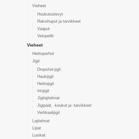
Vieheet
Houkutuslevyt
Raksihuput ja tarvikkeet
Vaaput
Vetopellit
Vieheet
Heittoperhot
Jigit
Dropshot-jigit
Haukijigit
Heittojigit
Irtojigit
Jigilajitelmat
Jigipäät, -koukut ja -tarvikkeet
Vertikaalijigit
Lajitelmat
Lipat
Lusikat