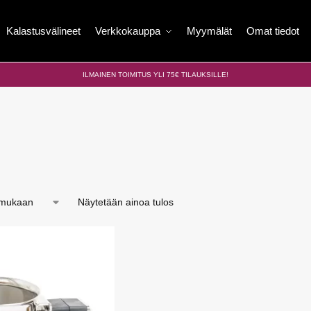
Kalastusvälineet
Verkkokauppa
Myymälät
Omat tiedot
ILMAINEN TOIMITUS YLI 75€ TILAUKSILLE!
Näytetään ainoa tulos