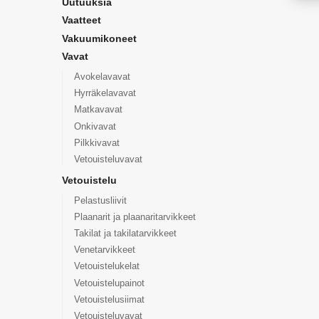
Uutuuksia
Vaatteet
Vakuumikoneet
Vavat
Avokelavavat
Hyrräkelavavat
Matkavavat
Onkivavat
Pilkkivavat
Vetouisteluvavat
Vetouistelu
Pelastusliivit
Plaanarit ja plaanaritarvikkeet
Takilat ja takilatarvikkeet
Venetarvikkeet
Vetouistelukelat
Vetouistelupainot
Vetouistelusiimat
Vetouisteluvavat