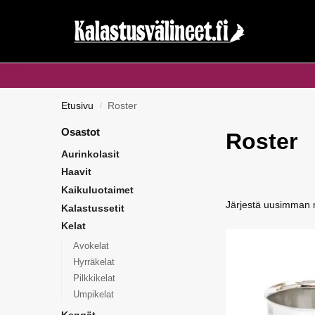
Haku...
Etusivu
Roster
/
Osastot
Roster
Aurinkolasit
Haavit
Kaikuluotaimet
Kalastussetit
Kelat
Avokelat
Hyrräkelat
Pilkkikelat
Umpikelat