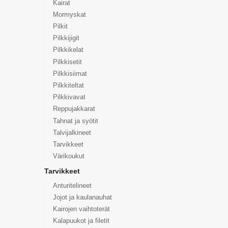
Kairat
Mormyskat
Pilkit
Pilkkijigit
Pilkkikelat
Pilkkisetit
Pilkkisiimat
Pilkkiteltat
Pilkkivavat
Reppujakkarat
Tahnat ja syötit
Talvijalkineet
Tarvikkeet
Värikoukut
Tarvikkeet
Anturitelineet
Jojot ja kaulanauhat
Kairojen vaihtoterät
Kalapuukot ja filetit