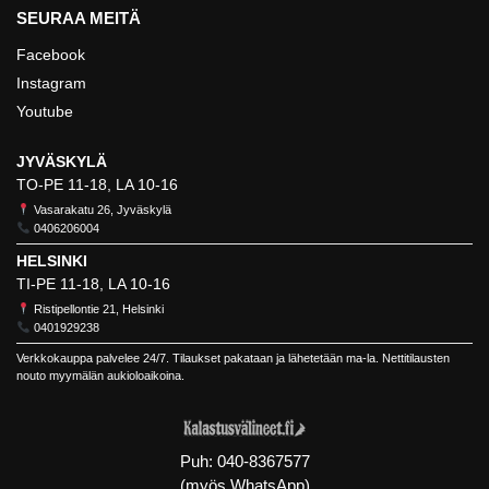
SEURAA MEITÄ
Facebook
Instagram
Youtube
JYVÄSKYLÄ
TO-PE 11-18, LA 10-16
Vasarakatu 26, Jyväskylä
0406206004
HELSINKI
TI-PE 11-18, LA 10-16
Ristipellontie 21, Helsinki
0401929238
Verkkokauppa palvelee 24/7. Tilaukset pakataan ja lähetetään ma-la. Nettitilausten
nouto myymälän aukioloaikoina.
Puh:
040-8367577
(myös WhatsApp)