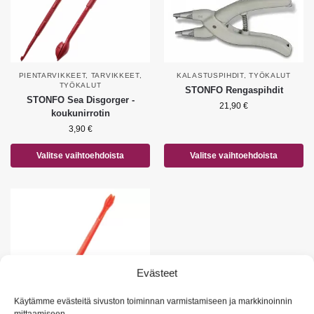
PIENTARVIKKEET
,
TARVIKKEET
,
KALASTUSPIHDIT
,
TYÖKALUT
TYÖKALUT
STONFO Rengaspihdit
STONFO Sea Disgorger -
21,90
€
koukunirrotin
3,90
€
Valitse vaihtoehdoista
Valitse vaihtoehdoista
Evästeet
Käytämme evästeitä sivuston toiminnan varmistamiseen ja markkinoinnin
mittaamiseen.