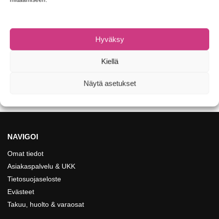
KALASTUSPIHDIT
,
TARVIKKEET
,
TYÖKALUT
STONFO Koukun Irrotin
Hyväksy
1,50
€
Kiellä
Lisää ostoskoriin
Näytä asetukset
Näytetään kaikki 3 tulosta
NAVIGOI
Omat tiedot
Asiakaspalvelu & UKK
Tietosuojaseloste
Evästeet
Takuu, huolto & varaosat