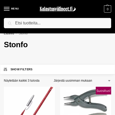
MENU
0
Haku
ILMAINEN TOIMITUS YLI 75€ TILAUKSILLE!
Etusivu
Stonfo
/
Stonfo
SHOW FILTERS
Näytetään kaikki 3 tulosta
Suositus!