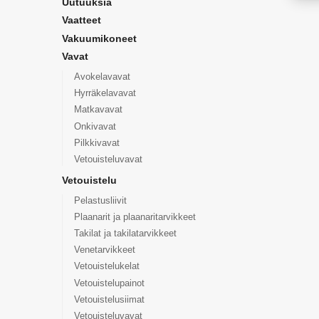
Uutuuksia
Vaatteet
Vakuumikoneet
Vavat
Avokelavavat
Hyrräkelavavat
Matkavavat
Onkivavat
Pilkkivavat
Vetouisteluvavat
Vetouistelu
Pelastusliivit
Plaanarit ja plaanaritarvikkeet
Takilat ja takilatarvikkeet
Venetarvikkeet
Vetouistelukelat
Vetouistelupainot
Vetouistelusiimat
Vetouisteluvavat