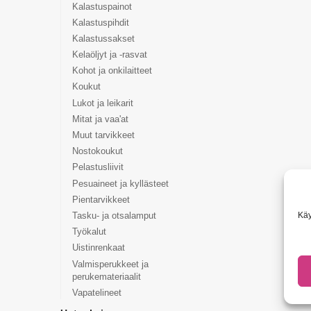
Kalastuspainot
Kalastuspihdit
Kalastussakset
Kelaöljyt ja -rasvat
Kohot ja onkilaitteet
Koukut
Lukot ja leikarit
Mitat ja vaa'at
Muut tarvikkeet
Nostokoukut
Pelastusliivit
Pesuaineet ja kyllästeet
Pientarvikkeet
Käy
Tasku- ja otsalamput
Työkalut
Uistinrenkaat
Valmisperukkeet ja
perukemateriaalit
Vapatelineet