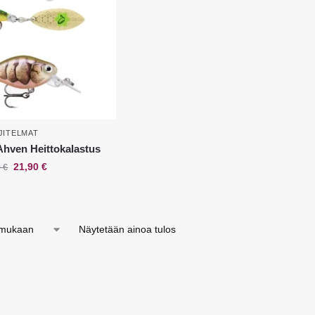
JITELMAT
 Ahven Heittokalastus
21,90
€
0
€
Näytetään ainoa tulos