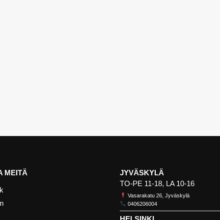
 MEITÄ
JYVÄSKYLÄ
TO-PE 11-18, LA 10-16
k
Vasarakatu 26, Jyväskylä
am
0406206004
HELSINKI