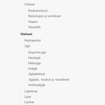
Vieheet
Houkutuslevyt
Raksihuput ja tarvikkeet
Vaaput
Vetopellit
Vieheet
Heittoperhot
Jigit
Dropshot-jigit
Haukijigit
Heittojigit
Irtojigit
Jigilajitelmat
Jigipäät, -koukut ja -tarvikkeet
Vertikaalijigit
Lajitelmat
Lipat
Lusikat