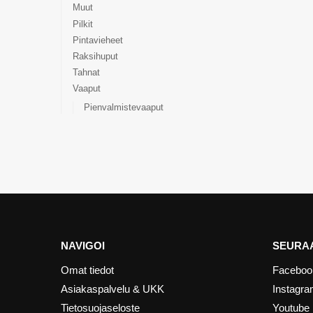
Muut
Pilkit
Pintavieheet
Raksihuput
Tahnat
Vaaput
Pienvalmistevaaput
NAVIGOI
SEURAA
Omat tiedot
Faceboo
Asiakaspalvelu & UKK
Instagr
Tietosuojaseloste
Youtube