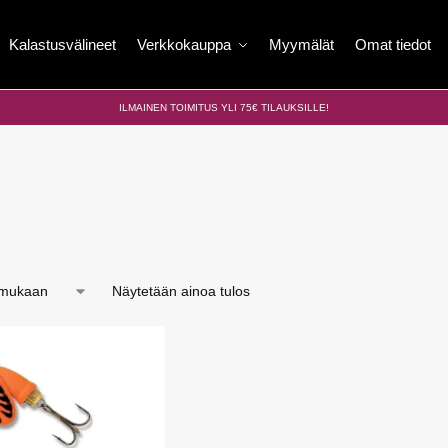
Kalastusvälineet
Verkkokauppa
Myymälät
Omat tiedot
ILMAINEN TOIMITUS YLI 75€ TILAUKSILLE!
Näytetään ainoa tulos