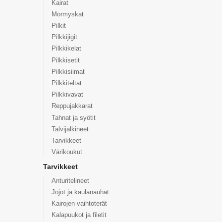
Kairat
Mormyskat
Pilkit
Pilkkijigit
Pilkkikelat
Pilkkisetit
Pilkkisiimat
Pilkkiteltat
Pilkkivavat
Reppujakkarat
Tahnat ja syötit
Talvijalkineet
Tarvikkeet
Värikoukut
Tarvikkeet
Anturitelineet
Jojot ja kaulanauhat
Kairojen vaihtoterät
Kalapuukot ja filetit