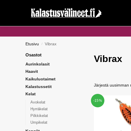
Haku...
Etusivu
Vibrax
/
Osastot
Vibrax
Aurinkolasit
Haavit
Kaikuluotaimet
Kalastussetit
Kelat
-15%
Avokelat
Hyrräkelat
Pilkkikelat
Umpikelat