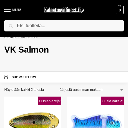
MENU
0
Haku
ILMAINEN TOIMITUS YLI 75€ TILAUKSILLE!
Etusivu
VK Salmon
/
VK Salmon
SHOW FILTERS
Näytetään kaikki 2 tulosta
Uusia värejä!
Uusia värejä!