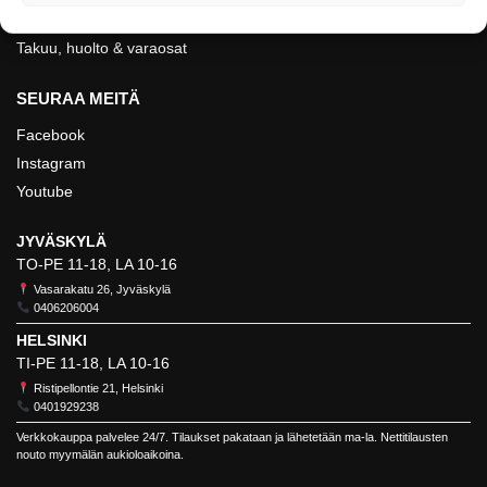
Evästeet
Takuu, huolto & varaosat
SEURAA MEITÄ
Facebook
Instagram
Youtube
JYVÄSKYLÄ
TO-PE 11-18, LA 10-16
Vasarakatu 26, Jyväskylä
0406206004
HELSINKI
TI-PE 11-18, LA 10-16
Ristipellontie 21, Helsinki
0401929238
Verkkokauppa palvelee 24/7. Tilaukset pakataan ja lähetetään ma-la. Nettitilausten
nouto myymälän aukioloaikoina.