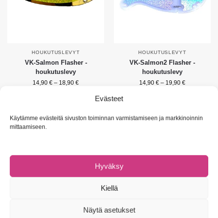
HOUKUTUSLEVYT
HOUKUTUSLEVYT
VK-Salmon Flasher -
VK-Salmon2 Flasher -
houkutuslevy
houkutuslevy
14,90
€
–
18,90
€
14,90
€
–
19,90
€
Evästeet
Valitse vaihtoehdoista
Valitse vaihtoehdoista
Käytämme evästeitä sivuston toiminnan varmistamiseen ja markkinoinnin
Näytetään kaikki 2 tulosta
mittaamiseen.
Hyväksy
NAVIGOI
Kiellä
Omat tiedot
Asiakaspalvelu & UKK
Näytä asetukset
Tietosuojaseloste