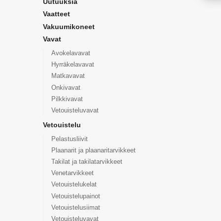
Uutuuksia
Vaatteet
Vakuumikoneet
Vavat
Avokelavavat
Hyrräkelavavat
Matkavavat
Onkivavat
Pilkkivavat
Vetouisteluvavat
Vetouistelu
Pelastusliivit
Plaanarit ja plaanaritarvikkeet
Takilat ja takilatarvikkeet
Venetarvikkeet
Vetouistelukelat
Vetouistelupainot
Vetouistelusiimat
Vetouisteluvavat