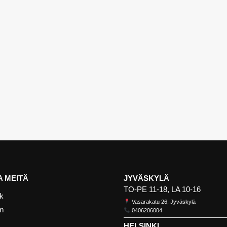
 MEITÄ
JYVÄSKYLÄ
TO-PE 11-18, LA 10-16
k
Vasarakatu 26, Jyväskylä
am
0406206004
HELSINKI