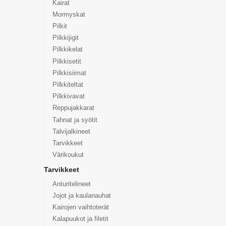
Kairat
Mormyskat
Pilkit
Pilkkijigit
Pilkkikelat
Pilkkisetit
Pilkkisiimat
Pilkkiteltat
Pilkkivavat
Reppujakkarat
Tahnat ja syötit
Talvijalkineet
Tarvikkeet
Värikoukut
Tarvikkeet
Anturitelineet
Jojot ja kaulanauhat
Kairojen vaihtoterät
Kalapuukot ja filetit