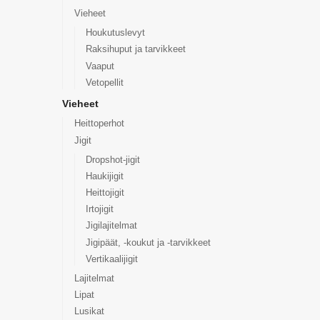
Vieheet
Houkutuslevyt
Raksihuput ja tarvikkeet
Vaaput
Vetopellit
Vieheet
Heittoperhot
Jigit
Dropshot-jigit
Haukijigit
Heittojigit
Irtojigit
Jigilajitelmat
Jigipäät, -koukut ja -tarvikkeet
Vertikaalijigit
Lajitelmat
Lipat
Lusikat