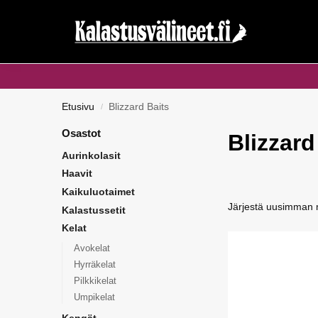
Haku...
Etusivu
Blizzard Baits
/
Osastot
Blizzard
Aurinkolasit
Haavit
Kaikuluotaimet
Kalastussetit
Kelat
Avokelat
Hyrräkelat
Pilkkikelat
Umpikelat