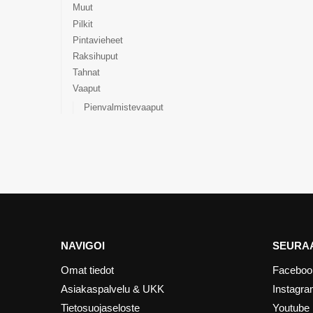
Muut
Pilkit
Pintavieheet
Raksihuput
Tahnat
Vaaput
Pienvalmistevaaput
NAVIGOI
SEURAA
Omat tiedot
Faceboo
Asiakaspalvelu & UKK
Instagr
Tietosuojaseloste
Youtube