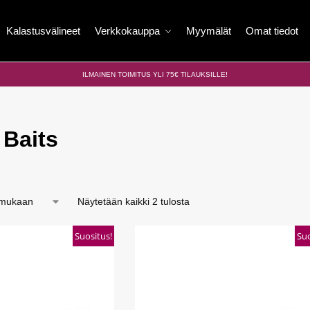
Kalastusvälineet
Verkkokauppa
Myymälät
Omat tiedot
ILMAINEN TOIMITUS YLI 75€ TILAUKSILLE!
 Baits
Näytetään kaikki 2 tulosta
Suositus!
Suo