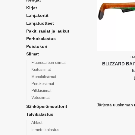
Kengät
Kirjat
Lahjakortit
Lahjatuotteet
Pakit, rasiat ja laukut
Perhokalastus
Poistokori
Siimat
HA
Fluorocarbon-siimat
BLIZZARD BAITS
Kuitusiimat
h
Monofiilisiimat
Perukesiimat
Pilkkisiimat
Vetosiimat
Sähköperämoottorit
Talvikalastus
Ahkiot
Ismete-kalastus