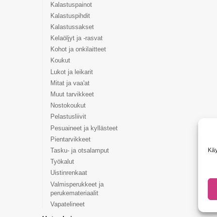
Kalastuspainot
Kalastuspihdit
Kalastussakset
Kelaöljyt ja -rasvat
Kohot ja onkilaitteet
Koukut
Lukot ja leikarit
Mitat ja vaa'at
Muut tarvikkeet
Nostokoukut
Pelastusliivit
Pesuaineet ja kyllästeet
Pientarvikkeet
Käy
Tasku- ja otsalamput
Työkalut
Uistinrenkaat
Valmisperukkeet ja
perukemateriaalit
Vapatelineet